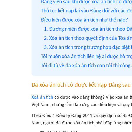
Đảng viên sau khi được xóa án tích có đượ
Thủ tục kết nạp lại vào Đảng đối với các 
Điều kiện được xóa án tích như thế nào?
1. Đương nhiên được xóa án tích theo Đi
2. Xóa án tích theo quyết định của Tòa á
3. Xóa án tích trong trường hợp đặc biệt
Tôi muốn xóa án tích liên hệ ai được hỗ tr
Tôi đi tù về đã xóa án tích con tôi thi cô
Đã xóa án tích có được kết nạp Đảng sau
Xoá án tích
có được vào đảng không? Việc xóa án tíc
Việt Nam, nhưng cần đáp ứng các điều kiện và quy t
Theo Điều 1 Điều lệ Đảng 2011 và quy định số 45
Nam, người đã được xóa án tích phải đáp ứng nhữn