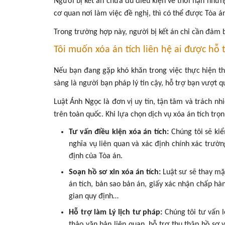
Người bị kết án chưa đủ điều kiện về thời hạn nhưn
cơ quan nơi làm việc đề nghị, thì có thể được Tòa á
Trong trường hợp này, người bị kết án chỉ cần đảm bả
Tôi muốn xóa án tích liên hệ ai được hỗ 
Nếu bạn đang gặp khó khăn trong việc thực hiện thủ
sàng là người bạn pháp lý tin cậy, hỗ trợ bạn vượt 
Luật Ánh Ngọc là đơn vị uy tín, tận tâm và trách nh
trên toàn quốc. Khi lựa chọn dịch vụ xóa án tích tr
Tư vấn điều kiện xóa án tích:
Chúng tôi sẽ kiểm
nghĩa vụ liên quan và xác định chính xác trườ
định của Tòa án.
Soạn hồ sơ xin xóa án tích:
Luật sư sẽ thay mặ
án tích, bản sao bản án, giấy xác nhận chấp hà
gian quy định…
Hỗ trợ làm Lý lịch tư pháp:
Chúng tôi tư vấn l
thảo văn bản liên quan, hỗ trợ thu thập hồ sơ 