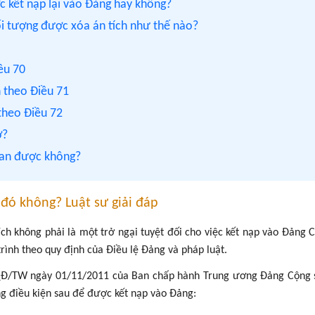
c kết nạp lại vào Đảng hay không?
đối tượng được xóa án tích như thế nào?
ều 70
n theo Điều 71
 theo Điều 72
ợ?
ng an được không?
 đó không? Luật sư giải đáp
h không phải là một trở ngại tuyệt đối cho việc kết nạp vào Đảng 
rình theo quy định của Điều lệ Đảng và pháp luật.
-QĐ/TW ngày 01/11/2011 của Ban chấp hành Trung ương Đảng Cộng 
g điều kiện sau để được kết nạp vào Đảng: