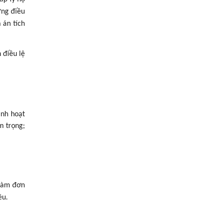
ững điều
 án tích
 điều lệ
inh hoạt
m trọng;
 làm đơn
nêu.