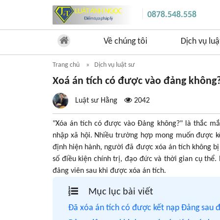
0878.548.558
Về chúng tôi
Dịch vụ luậ
Trang chủ
Dịch vụ luật sư
Xoá án tích có được vào đảng không?
Luật sư Hằng
2042
"Xóa án tích có được vào Đảng không?" là thắc mắ
nhập xã hội. Nhiều trường hợp mong muốn được kết 
định hiện hành, người đã được xóa án tích không bị
số điều kiện chính trị, đạo đức và thời gian cụ thể.
đảng viên sau khi được xóa án tích.
Mục lục bài viết
Đã xóa án tích có được kết nạp Đảng sau đ