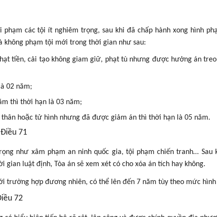
 phạm các tội ít nghiêm trọng, sau khi đã chấp hành xong hình phạ
và không phạm tội mới trong thời gian như sau:
hạt tiền, cải tạo không giam giữ, phạt tù nhưng được hưởng án treo 
là 02 năm;
ăm thì thời hạn là 03 năm;
thân hoặc tử hình nhưng đã được giảm án thì thời hạn là 05 năm.
 Điều 71
trọng như xâm phạm an ninh quốc gia, tội phạm chiến tranh… Sau 
 gian luật định, Tòa án sẽ xem xét có cho xóa án tích hay không.
với trường hợp đương nhiên, có thể lên đến 7 năm tùy theo mức hình
Điều 72