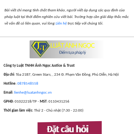
Bài viết chỉ mang tính chất tham khảo, người viết áp dụng các quy định của
pháp luật tại thời điểm nghiên cứu viết bài. Trường hợp cần giải đáp thắc mắc
về vấn đề có liên quan, vui lòng
Liên hệ
trực tiếp với chúng tôi.
Công ty Luật TNHH Ánh Ngọc Justice & Trust
Địa chỉ
: Tòa 21B7, Green Stars, , 234 Đ. Phạm Văn Đồng, Phú Diễn, Hà Nội
Hotline
:
0878548558
Email
:
lienhe@luatanhngoc.vn
GPHĐ
: 01022218/TP -
MST
: 0110431256
Thời gian làm việc
: Thứ 2 - Chủ nhật (7:30 - 22:00)
Đặt câu hỏi