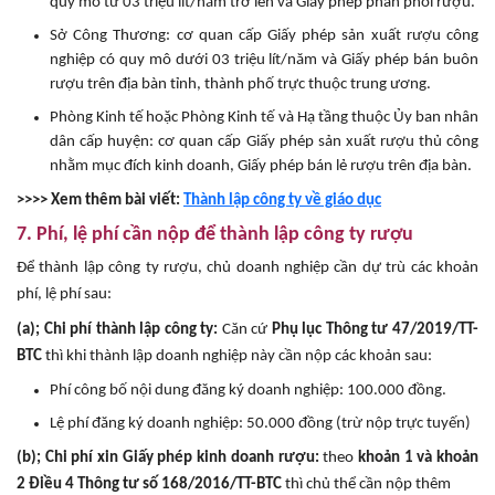
quy mô từ 03 triệu lít/năm trở lên và Giấy phép phân phối rượu.
Sở Công Thương: cơ quan cấp Giấy phép sản xuất rượu công
nghiệp có quy mô dưới 03 triệu lít/năm và Giấy phép bán buôn
rượu trên địa bàn tỉnh, thành phố trực thuộc trung ương.
Phòng Kinh tế hoặc Phòng Kinh tế và Hạ tầng thuộc Ủy ban nhân
dân cấp huyện: cơ quan cấp Giấy phép sản xuất rượu thủ công
nhằm mục đích kinh doanh, Giấy phép bán lẻ rượu trên địa bàn.
>>>> Xem thêm bài viết:
Thành lập công ty về giáo dục
7. Phí, lệ phí cần nộp để thành lập công ty rượu
Để thành lập công ty rượu, chủ doanh nghiệp cần dự trù các khoản
phí, lệ phí sau:
(a); Chi phí thành lập công ty:
Căn cứ
Phụ lục Thông tư 47/2019/TT-
BTC
thì khi thành lập doanh nghiệp này cần nộp các khoản sau:
Phí công bố nội dung đăng ký doanh nghiệp: 100.000 đồng.
Lệ phí đăng ký doanh nghiệp: 50.000 đồng (trừ nộp trực tuyến)
(b); Chi phí xin Giấy phép kinh doanh rượu:
theo
khoản 1 và khoản
2 Điều 4 Thông tư số 168/2016/TT-BTC
thì chủ thể cần nộp thêm