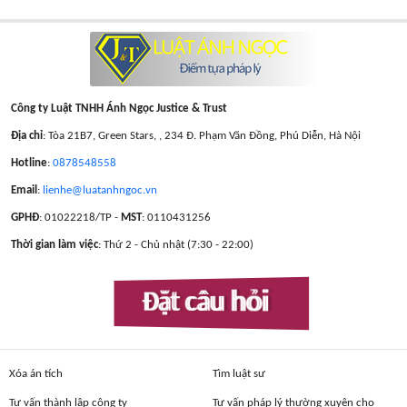
Công ty Luật TNHH Ánh Ngọc Justice & Trust
Địa chỉ
: Tòa 21B7, Green Stars, , 234 Đ. Phạm Văn Đồng, Phú Diễn, Hà Nội
Hotline
:
0878548558
Email
:
lienhe@luatanhngoc.vn
GPHĐ
: 01022218/TP -
MST
: 0110431256
Thời gian làm việc
: Thứ 2 - Chủ nhật (7:30 - 22:00)
Đặt câu hỏi
Xóa án tích
Tìm luật sư
Tư vấn thành lập công ty
Tư vấn pháp lý thường xuyên cho