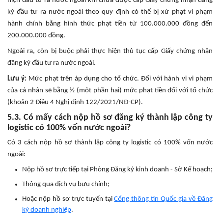
hiện đầu tư ra nước ngoài khi chưa được cấp Giấy chứng nhận đăng
ký đầu tư ra nước ngoài theo quy định có thể bị xử phạt vi phạm
hành chính bằng hình thức phạt tiền từ 100.000.000 đồng đến
200.000.000 đồng.
Ngoài ra, còn bị buộc phải thực hiện thủ tục cấp Giấy chứng nhận
đăng ký đầu tư ra nước ngoài.
Lưu ý:
Mức phạt trên áp dụng cho tổ chức. Đối với hành vi vi phạm
của cá nhân sẽ bằng ½ (một phần hai) mức phạt tiền đối với tổ chức
(khoản 2 Điều 4 Nghị định 122/2021/NĐ-CP).
5.3. Có mấy cách nộp hồ sơ đăng ký thành lập công ty
logistic có 100% vốn nước ngoài?
Có 3 cách nộp hồ sơ thành lập công ty logistic có 100% vốn nước
ngoài:
Nộp hồ sơ trực tiếp tại Phòng Đăng ký kinh doanh - Sở Kế hoạch;
Thông qua dịch vụ bưu chính;
Hoặc nộp hồ sơ trực tuyến tại
Cổng thông tin Quốc gia về Đăng
ký doanh nghiệp
.