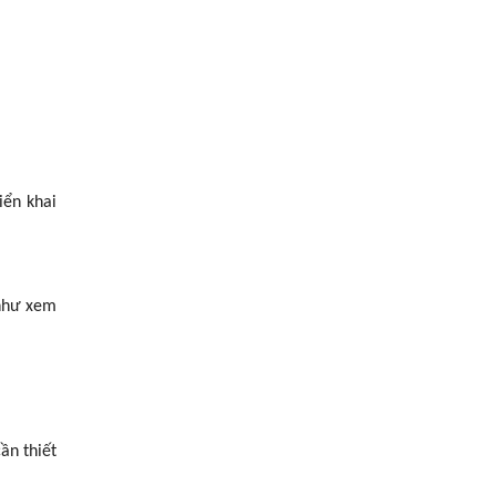
iển khai
 như xem
ần thiết