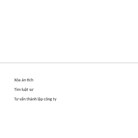
Xóa án tích
Tìm luật sư
Tư vấn thành lập công ty
n, Hà
Tư vấn pháp lý thường xuyên cho Doanh nghiệp
Tuyển dụng
Thông tin hữu ích
Hợp đồng cầm cố đất