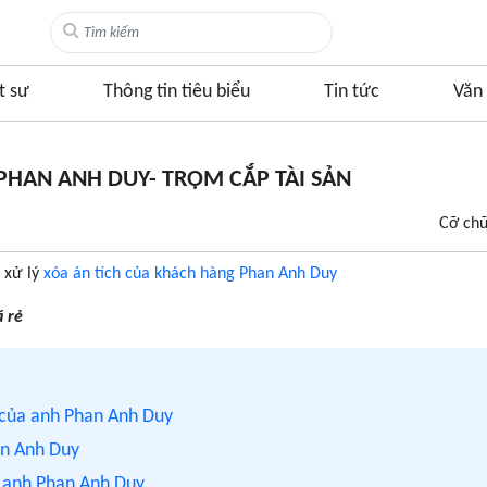
t sư
Thông tin tiêu biểu
Tin tức
Văn 
 PHAN ANH DUY- TRỘM CẮP TÀI SẢN
Cỡ ch
h xử lý
xóa án tích của khách hàng Phan Anh Duy
á rẻ
h của anh Phan Anh Duy
an Anh Duy
ủa anh Phan Anh Duy