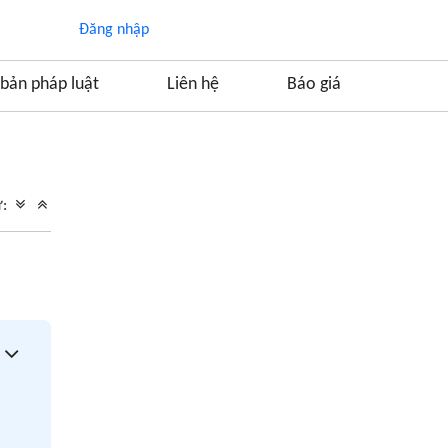
Đăng nhập
bản pháp luật
Liên hệ
Báo giá
Mục lục
1. Tóm tắt nội dung vụ việc xin xóa án tích của
ữ:
anh Phan Anh Duy
2. Tiếp nhận hồ sơ xóa án tích của anh Phan
Anh Duy
3. Quá trình giải quyết việc xóa án tích của
anh Phan Anh Duy
4. Kết quả giải quyết việc xóa án tích của anh
Phan Anh Duy