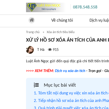
0878.548.558
Về chúng tôi
Dịch vụ luậ
Trang chủ
Xóa án tích tiêu biểu
XỬ LÝ HỒ SƠ XÓA ÁN TÍCH CỦA ANH
T Hà
915
Luật Ánh Ngọc gửi đến quý độc giả chi tiết tiến trìn
>>>> XEM THÊM:
Dịch vụ xóa án tích
- Trọn gọi - Gi
Mục lục bài viết
1. Tóm tắt nội dung vụ việc xin xóa án tíc
2. Tiếp nhận hồ sơ xóa án tích của anh Ph
3. Quá trình giải quyết việc xóa án tích c