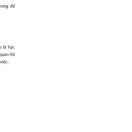
hương để
 bị hại,
quan thi
việc.