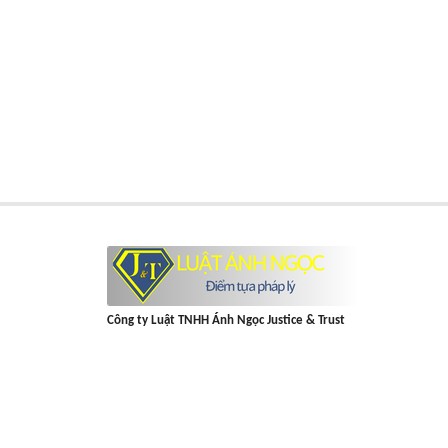
Công ty Luật TNHH Ánh Ngọc Justice & Trust
Địa chỉ
: Tòa 21B7, Green Stars, , 234 Đ. Phạm Văn Đồng, Phú Diễ
Nội
Hotline
:
0878548558
Email
:
lienhe@luatanhngoc.vn