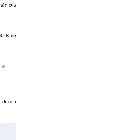
 sản của
ặc lý do
hỉ
;
n khách