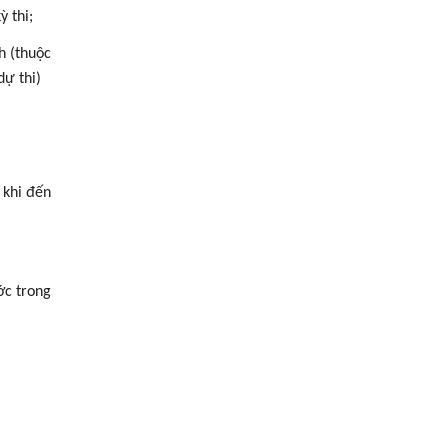
ỳ thi;
h (thuộc
dự thi)
 khi đến
ớc trong