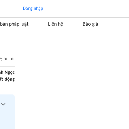
Đăng nhập
bản pháp luật
Liên hệ
Báo giá
Mục lục
1. Chứng chỉ hành nghề bất động sản là gì?
ữ:
2. Quy định của pháp luật về việc xin cấp
chứng chỉ hành nghề bất động sản
Ánh Ngọc
2.1. Để được cấp chứng chỉ bất động sản
ất động
cần có điều kiện gì?
2.2. Quy định cần tuân thủ để được dự thi
kỳ sát hạch kiến thức chuyên môn bất động
sản
2.3. Được cấp chứng chỉ hành nghề bất
động sản khi nào?
2.4. Kết quả thi được công bố bởi ai và địa