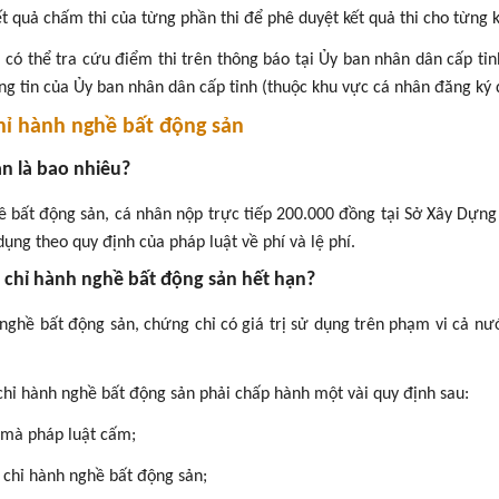
ết quả chấm thi của từng phần thi để phê duyệt kết quả thi cho từng k
hi có thể tra cứu điểm thi trên thông báo tại Ủy ban nhân dân cấp tỉn
ng tin của Ủy ban nhân dân cấp tỉnh (thuộc khu vực cá nhân đăng ký 
chỉ hành nghề bất động sản
ản là bao nhiêu?
ề bất động sản, cá nhân nộp trực tiếp 200.000 đồng tại Sở Xây Dựng
ụng theo quy định của pháp luật về phí và lệ phí.
g chỉ hành nghề bất động sản hết hạn?
nghề bất động sản, c
hứng chỉ có giá trị sử dụng
tr
ên phạm vi cả nư
hỉ hành nghề bất động sản phải chấp hành một vài quy định sau:
 mà pháp luật cấm;
 chỉ hành nghề bất động sản;