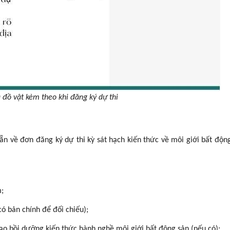
à đồ vật kèm theo khi đăng ký dự thi
n về đơn đăng ký dự thi kỳ sát hạch kiến thức về môi giới bất động
;
ó bản chính để đối chiếu);
o bồi dưỡng kiến thức hành nghề môi giới bất động sản (nếu có);