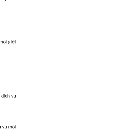
môi giới
 dịch vụ
h vụ môi