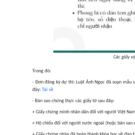
Các giấy v
Trong đó:
- Đơn đăng ký dự thi: Luật Ánh Ngọc đã soạn mẫu sẵ
đây:
Tải về
- Bản sao chứng thực các giấy tờ sau đây:
+
Giấy chứng minh nhân dân đối với người Việt Nam
+ Hộ chiếu đối với người nước ngoài (hoặc bản sao c
+
Giấy chứng nhận đã hoàn thành khóa học về đào tạ