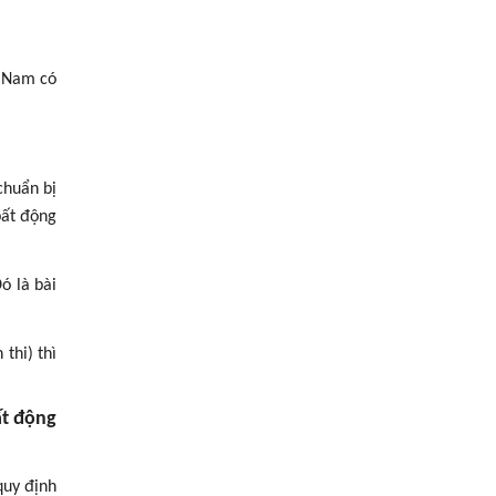
t Nam có
chuẩn bị
bất động
ó là bài
thi) thì
ất động
quy định