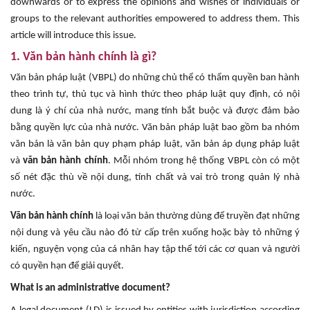
downwards or to express the opinions and wishes of individuals or
groups to the relevant authorities empowered to address them. This
article will introduce this issue.
1. Văn bản hành chính là gì?
Văn bản pháp luật (VBPL) do những chủ thể có thẩm quyền ban hành
theo trình tự, thủ tục và hình thức theo pháp luật quy định, có nội
dung là ý chí của nhà nước, mang tính bắt buộc và được đảm bảo
bằng quyền lực của nhà nước. Văn bản pháp luật bao gồm ba nhóm
văn bản là văn bản quy phạm pháp luật, văn bản áp dụng pháp luật
và
văn bản hành chính
. Mỗi nhóm trong hệ thống VBPL còn có một
số nét đặc thù về nội dung, tính chất và vai trò trong quản lý nhà
nước.
Văn bản hành chính
là loại văn bản thường dùng để truyền đạt những
nội dung và yêu cầu nào đó từ cấp trên xuống hoặc bày tỏ những ý
kiến, nguyện vọng của cá nhân hay tập thể tới các cơ quan và người
có quyền hạn để giải quyết.
What is an administrative document?