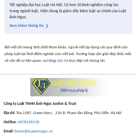
Tốt nghiệp đại học Luật Hà Nội. Có hơn 10 kinh nghiệm công tác
trong ngành luật. Hiện đang là giám đốc kiêm luật sư chính của Luật
Ánh Ngọc.
Xem thêm thông tin
Bài viết chỉ mang tính chất tham khảo, người viết áp dụng các quy định của
pháp luật tại thời điểm nghiên cứu viết bài. Trường hợp cần giải đáp thắc mắc
về vấn đề có liên quan, vui lòng
Liên hệ
trực tiếp với chúng tôi.
Công ty Luật TNHH Ánh Ngọc Justice & Trust
Địa chỉ
: Tòa 21B7, Green Stars, , 234 Đ. Phạm Văn Đồng, Phú Diễn, Hà Nội
Hotline
:
0878548558
Email
:
lienhe@luatanhngoc.vn