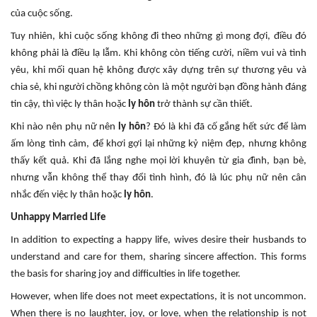
của cuộc sống.
Tuy nhiên, khi cuộc sống không đi theo những gì mong đợi, điều đó
không phải là điều lạ lẫm. Khi không còn tiếng cười, niềm vui và tình
yêu, khi mối quan hệ không được xây dựng trên sự thương yêu và
chia sẻ, khi người chồng không còn là một người bạn đồng hành đáng
tin cậy, thì việc ly thân hoặc
ly hôn
trở thành sự cần thiết.
Khi nào nên phụ nữ nên
ly hôn
? Đó là khi đã cố gắng hết sức để làm
ấm lòng tình cảm, để khơi gợi lại những kỷ niệm đẹp, nhưng không
thấy kết quả. Khi đã lắng nghe mọi lời khuyên từ gia đình, bạn bè,
nhưng vẫn không thể thay đổi tình hình, đó là lúc phụ nữ nên cân
nhắc đến việc ly thân hoặc
ly hôn
.
Unhappy Married Life
In addition to expecting a happy life, wives desire their husbands to
understand and care for them, sharing sincere affection. This forms
the basis for sharing joy and difficulties in life together.
However, when life does not meet expectations, it is not uncommon.
When there is no laughter, joy, or love, when the relationship is not