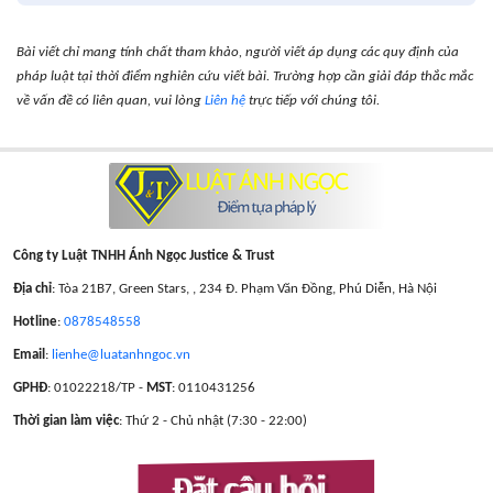
Bài viết chỉ mang tính chất tham khảo, người viết áp dụng các quy định của
pháp luật tại thời điểm nghiên cứu viết bài. Trường hợp cần giải đáp thắc mắc
về vấn đề có liên quan, vui lòng
Liên hệ
trực tiếp với chúng tôi.
Công ty Luật TNHH Ánh Ngọc Justice & Trust
Địa chỉ
: Tòa 21B7, Green Stars, , 234 Đ. Phạm Văn Đồng, Phú Diễn, Hà Nội
Hotline
:
0878548558
Email
:
lienhe@luatanhngoc.vn
GPHĐ
: 01022218/TP -
MST
: 0110431256
Thời gian làm việc
: Thứ 2 - Chủ nhật (7:30 - 22:00)
Đặt câu hỏi