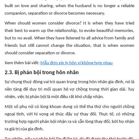
built on love and sharing, when the husband is no longer a reliable
companion, separation or divorce becomes necessary.
When should women consider divorce? It is when they have tried
their best to warm up the relationship, to evoke beautiful memories,
but to no avail. When they have listened to all advice from family and
friends but still cannot change the situation, that is when women
should consider separation or divorce.
Xem thêm bài viết:
Mẫu đơn xin ly hôn vì không hợp nhau
2.3. Bị phản bội trong hôn nhân
Sự chung thuỷ đóng vai trò quan trọng trong hôn nhân gia đình, nó là
nền tảng để duy trì mối quan hệ vợ chồng trong thời gian dài. Tuy
nhiên, việc bị phản bội là một điều rất khó chấp nhận.
Một số phụ nữ có lòng khoan dung có thể tha thứ cho người chồng
ngoại tình, với hi vọng sẽ thúc đẩy sự thay đổi. Thực tế, có những
trường hợp người phản bội nhận ra và sẵn lòng thay đổi, bởi họ nhận
ra giá trị của gia đình.