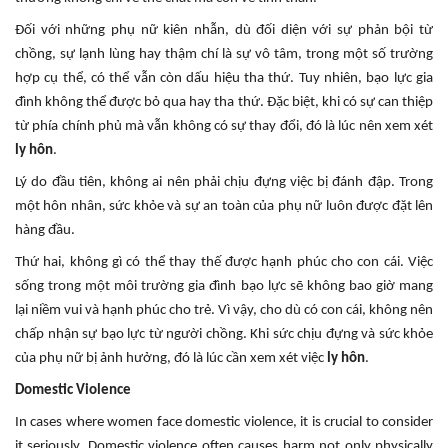
Đối với những phụ nữ kiên nhẫn, dù đối diện với sự phản bội từ
chồng, sự lạnh lùng hay thậm chí là sự vô tâm, trong một số trường
hợp cụ thể, có thể vẫn còn dấu hiệu tha thứ. Tuy nhiên, bạo lực gia
đình không thể được bỏ qua hay tha thứ. Đặc biệt, khi có sự can thiệp
từ phía chính phủ mà vẫn không có sự thay đổi, đó là lúc nên xem xét
ly hôn
.
Lý do đầu tiên, không ai nên phải chịu đựng việc bị đánh đập. Trong
một hôn nhân, sức khỏe và sự an toàn của phụ nữ luôn được đặt lên
hàng đầu.
Thứ hai, không gì có thể thay thế được hạnh phúc cho con cái. Việc
sống trong một môi trường gia đình bạo lực sẽ không bao giờ mang
lại niềm vui và hạnh phúc cho trẻ. Vì vậy, cho dù có con cái, không nên
chấp nhận sự bạo lực từ người chồng. Khi sức chịu đựng và sức khỏe
của phụ nữ bị ảnh hưởng, đó là lúc cần xem xét việc
ly hôn
.
Domestic Violence
In cases where women face domestic violence, it is crucial to consider
it seriously. Domestic violence often causes harm not only physically