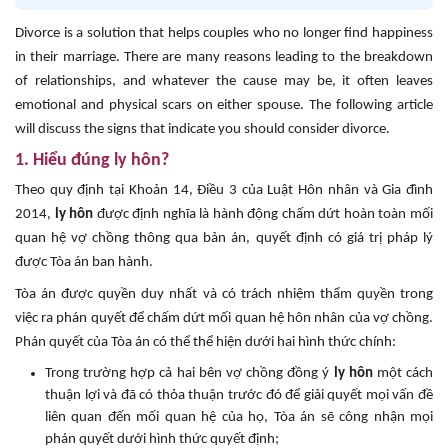
Divorce is a solution that helps couples who no longer find happiness
in their marriage. There are many reasons leading to the breakdown
of relationships, and whatever the cause may be, it often leaves
emotional and physical scars on either spouse. The following article
will discuss the signs that indicate you should consider divorce.
1. Hiểu đúng ly hôn?
Theo quy định tại Khoản 14, Điều 3 của Luật Hôn nhân và Gia đình
2014,
ly hôn
được định nghĩa là hành động chấm dứt hoàn toàn mối
quan hệ vợ chồng thông qua bản án, quyết định có giá trị pháp lý
được Tòa án ban hành.
Tòa án được quyền duy nhất và có trách nhiệm thẩm quyền trong
việc ra phán quyết để chấm dứt mối quan hệ hôn nhân của vợ chồng.
Phán quyết của Tòa án có thể thể hiện dưới hai hình thức chính:
Trong trường hợp cả hai bên vợ chồng đồng ý
ly hôn
một cách
thuận lợi và đã có thỏa thuận trước đó để giải quyết mọi vấn đề
liên quan đến mối quan hệ của họ, Tòa án sẽ công nhận mọi
phán quyết dưới hình thức quyết định;