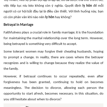
Tuy nhiên, nếu sự phản bội lặp đi lặp lại, dù đã được tha thứ trước đó,
việc tiếp tục níu kéo không còn ý nghĩa. Quyết định
ly hôn
để mỗi
người có cơ hội bắt đầu lại là điều cần thiết. Với tình huống này, bạn
có còn phân vân khi nào nên
ly hôn
hay không?
Betrayal in Marriage
Faithfulness plays a crucial role in family marriage; it is the foundation
for maintaining the marital relationship over the long term. However,
being betrayed is something very difficult to accept.
Some tolerant women may forgive their cheating husbands, hoping
to prompt a change. In reality, there are cases where the betrayer
recognizes and is willing to change because they realize the value of
the family.
However, if betrayal continues to occur repeatedly, even after
forgiveness has been granted, continuing to hold on becomes
meaningless. The decision to divorce, allowing each person the
opportunity to start afresh, becomes necessary. In this situation, do
you still hesitate about when to divorce?