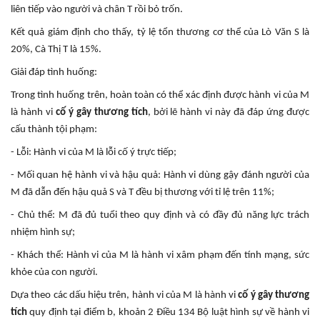
liên tiếp vào người và chân T rồi bỏ trốn.
Kết quả giám định cho thấy, tỷ lệ tổn thương cơ thể của Lò Văn S là
20%, Cà Thị T là 15%.
Giải đáp tình huống:
Trong tình huống trên, hoàn toàn có thể xác định được hành vi của M
là hành vi
cố ý gây thương tích
, bởi lẽ hành vi này đã đáp ứng được
cấu thành tội phạm:
- Lỗi: Hành vi của M là lỗi cố ý trực tiếp;
- Mối quan hệ hành vi và hậu quả: Hành vi dùng gậy đánh người của
M đã dẫn đến hậu quả S và T đều bị thương với tỉ lệ trên 11%;
- Chủ thể: M đã đủ tuổi theo quy định và có đầy đủ năng lực trách
nhiệm hình sự;
- Khách thể: Hành vi của M là hành vi xâm phạm đến tính mạng, sức
khỏe của con người.
Dựa theo các dấu hiệu trên, hành vi của M là hành vi
cố ý gây thương
tích
quy định tại điểm b, khoản 2 Điều 134 Bộ luật hình sự về hành vi