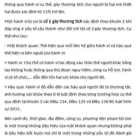
thông qua hành vi cụ thể, gây thương tích cho người bị hại mà thiệt
hại được xác định từ 11% trở lên.
Một hành vi bị coi là
cố ý gây thương tích
xác định theo khoản 2 khi
đáp ứng 4 yếu tố cấu thành như đối với tội cố ý gây thương tích. Cụ
thể như sau:
- Mặt khách quan: Thể hiện qua mối liên hệ giữa hành vi và hậu quả
thể hiện ra bên ngoài của hành vi:
+ Hành vi: Chủ thể có hành vi tác động vào thân thể người khác bằng
tay không hoặc thông qua thủ đoạn nguy hiểm, công cụ hỗ trợ, hành
vi có tổ chức,... dẫn đến tổn hại sức khỏe cho người đó.
+ Hậu quả: Hành vi đó dẫn đến các hậu quả người đó bị thương tật,
ảnh hưởng sức khỏe theo tỉ lệ luật định theo từng trường hợp cụ thể
quy định tại khoản 2 các Điều 134, Điều 135 và Điều 136 Bộ luật hình
sự 2015.
Bên cạnh đó, thời gian, địa điểm, công cụ, phương tiện phạm tội còn
là một trong những dấu hiệu của mặt khách quan nhưng không phải
là dấu hiệu bắt buộc mà chỉ là một trong những yếu tố để đánh giá