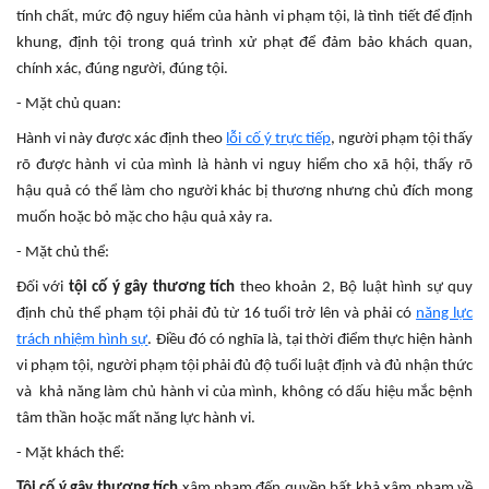
tính chất, mức độ nguy hiểm của hành vi phạm tội, là tình tiết để định
khung, định tội trong quá trình xử phạt để đảm bảo khách quan,
chính xác, đúng người, đúng tội.
- Mặt chủ quan:
Hành vi này được xác định theo
lỗi cố ý trực tiếp
, người phạm tội thấy
rõ được hành vi của mình là hành vi nguy hiểm cho xã hội, thấy rõ
hậu quả có thể làm cho người khác bị thương nhưng chủ đích mong
muốn hoặc bỏ mặc cho hậu quả xảy ra.
- Mặt chủ thể:
Đối với
tội cố ý gây thương tích
theo khoản 2, Bộ luật hình sự quy
định chủ thể phạm tội phải đủ từ 16 tuổi trở lên và phải có
năng lực
trách nhiệm hình sự
. Điều đó có nghĩa là, tại thời điểm thực hiện hành
vi phạm tội, người phạm tội phải đủ độ tuổi luật định và đủ nhận thức
và khả năng làm chủ hành vi của mình, không có dấu hiệu mắc bệnh
tâm thần hoặc mất năng lực hành vi.
- Mặt khách thể:
Tội cố ý gây thương tích
xâm phạm đến quyền bất khả xâm phạm về