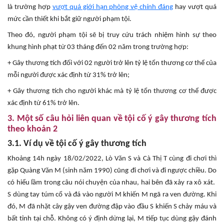
là trường hợp
vượt quá giới hạn phòng vệ chính đáng
hay vượt quá
mức cần thiết khi bắt giữ người phạm tội.
Theo đó, người phạm tội sẽ bị truy cứu trách nhiệm hình sự theo
khung hình phạt từ 03 tháng đến 02 năm trong trường hợp:
+ Gây thương tích đối với 02 người trở lên tỷ lệ tổn thương cơ thể của
mỗi người được xác định từ 31% trở lên;
+ Gây thương tích cho người khác mà tỷ lệ tổn thương cơ thể được
xác định từ 61% trở lên.
3. Một số câu hỏi liên quan về tội cố ý gây thương tích
theo khoản 2
3.1. Ví dụ về tội cố ý gây thương tích
Khoảng 14h ngày 18/02/2022, Lò Văn S và Cà Thị T cùng đi chơi thì
gặp Quàng Văn M (sinh năm 1990) cũng đi chơi và đi ngược chiều. Do
có hiểu lầm trong câu nói chuyện của nhau, hai bên đã xảy ra xô xát.
S dùng tay túm cổ và đá vào người M khiến M ngã ra ven đường. Khi
đó, M đã nhặt cây gậy ven đường đập vào đầu S khiến S chảy máu và
bất tỉnh tại chỗ. Không có ý định dừng lại, M tiếp tục dùng gậy đánh