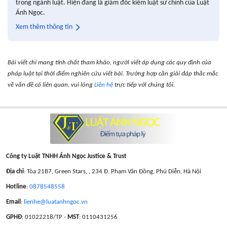
trong ngành luật. Hiện đang là giám đốc kiêm luật sư chính của Luật
Ánh Ngọc.
Xem thêm thông tin
Bài viết chỉ mang tính chất tham khảo, người viết áp dụng các quy định của
pháp luật tại thời điểm nghiên cứu viết bài. Trường hợp cần giải đáp thắc mắc
về vấn đề có liên quan, vui lòng
Liên hệ
trực tiếp với chúng tôi.
Công ty Luật TNHH Ánh Ngọc Justice & Trust
Địa chỉ
: Tòa 21B7, Green Stars, , 234 Đ. Phạm Văn Đồng, Phú Diễn, Hà Nội
Hotline
:
0878548558
Email
:
lienhe@luatanhngoc.vn
GPHĐ
: 01022218/TP -
MST
: 0110431256