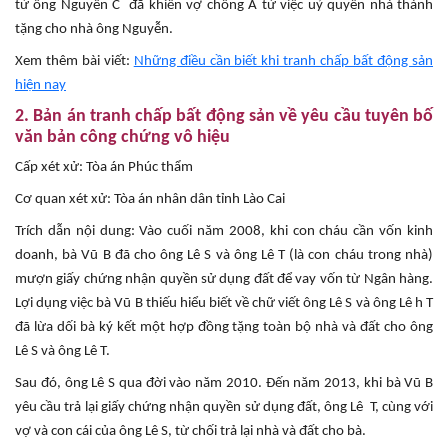
từ ông Nguyễn C đã khiến vợ chồng A từ việc uỷ quyền nhà thành
tặng cho nhà ông Nguyễn.
Xem thêm bài viết:
Những điều cần biết khi tranh chấp bất động sản
hiện nay
2. Bản án tranh chấp bất động sản về yêu cầu tuyên bố
văn bản công chứng vô hiệu
Cấp xét xử: Tòa án Phúc thẩm
Cơ quan xét xử: Tòa án nhân dân tỉnh Lào Cai
Trích dẫn nội dung: Vào cuối năm 2008, khi con cháu cần vốn kinh
doanh, bà Vũ B đã cho ông Lê S và ông Lê T (là con cháu trong nhà)
mượn giấy chứng nhận quyền sử dụng đất để vay vốn từ Ngân hàng.
Lợi dụng việc bà Vũ B thiếu hiểu biết về chữ viết ông Lê S và ông Lê h T
đã lừa dối bà ký kết một hợp đồng tặng toàn bộ nhà và đất cho ông
Lê S và ông Lê T.
Sau đó, ông Lê S qua đời vào năm 2010. Đến năm 2013, khi bà Vũ B
yêu cầu trả lại giấy chứng nhận quyền sử dụng đất, ông Lê T, cùng với
vợ và con cái của ông Lê S, từ chối trả lại nhà và đất cho bà.