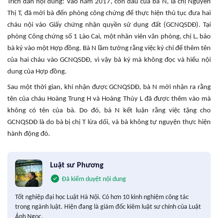
Trích dẫn nội dung: Vào năm 2017, con dâu của bà N, là chị Nguyễn
Thị T, đã mời bà đến phòng công chứng để thực hiện thủ tục đưa hai
cháu nội vào Giấy chứng nhận quyền sử dụng đất (GCNQSDĐ). Tại
phòng Công chứng số 1 Lào Cai, một nhân viên văn phòng, chị L, bảo
bà ký vào một Hợp đồng. Bà N lầm tưởng rằng việc ký chỉ để thêm tên
của hai cháu vào GCNQSDĐ, vì vậy bà ký mà không đọc và hiểu nội
dung của Hợp đồng.
Sau một thời gian, khi nhận được GCNQSDĐ, bà N mới nhận ra rằng
tên của cháu Hoàng Trung H và Hoàng Thùy L đã được thêm vào mà
không có tên của bà. Do đó, bà N kết luận rằng việc tặng cho
GCNQSDĐ là do bà bị chị T lừa dối, và bà không tự nguyện thực hiện
hành động đó.
Luật sư Phương
Đã kiểm duyệt nội dung
Tốt nghiệp đại học Luật Hà Nội. Có hơn 10 kinh nghiệm công tác
trong ngành luật. Hiện đang là giám đốc kiêm luật sư chính của Luật
Ánh Ngọc.