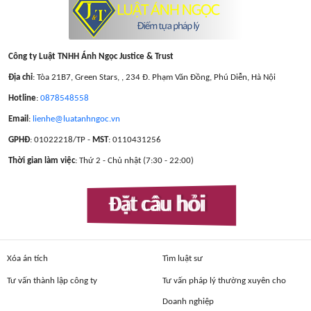
Công ty Luật TNHH Ánh Ngọc Justice & Trust
Địa chỉ
: Tòa 21B7, Green Stars, , 234 Đ. Phạm Văn Đồng, Phú Diễn, Hà Nội
Hotline
:
0878548558
Email
:
lienhe@luatanhngoc.vn
GPHĐ
: 01022218/TP -
MST
: 0110431256
Thời gian làm việc
: Thứ 2 - Chủ nhật (7:30 - 22:00)
Đặt câu hỏi
Xóa án tích
Tìm luật sư
Tư vấn thành lập công ty
Tư vấn pháp lý thường xuyên cho
Doanh nghiệp