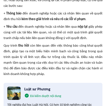
tư, hoạt động sản xuất, và chống lại các vi phạm pháp luật, cụ thể qua
các bước sau:
+
Thông báo
đến doanh nghiệp hoặc các cá nhân liên quan về quyết
định thu hồi
kèm theo giải trình và nêu rõ các lỗi vi phạm
.
+
Yêu cầu
đến doanh nghiệp hoặc cá nhân liên qua
nộp lại
giấy phép
cùng với các tài liệu liên quan, và có thể có một quá trình giải quyết
tranh chấp nếu bên liên quan không đồng ý với quyết định.
Quy trình
thu hồi
còn liên quan đến việc thông báo công khai quyết
định, giúp tạo ra một biểu hiện minh bạch và công bằng trong quá
trình quản lý về lĩnh vực đầu tư trồng cây thuốc lá. Điều này nhấn
mạnh tầm quan trọng của việc duy trì các tiêu chuẩn an toàn và tuân
thủ để đảm bảo được các điều kiện đầu tư và ngăn chặn các hành vi
kinh doanh không hợp pháp.
Luật sư Phương
Đã kiểm duyệt nội dung
Tốt nghiệp đại học Luật Hà Nội. Có hơn 10 kinh nghiệm công tác