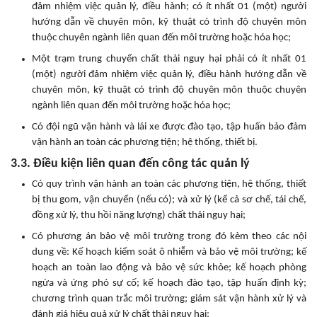
đảm nhiệm việc quản lý, điều hành; có ít nhất 01 (một) người
hướng dẫn về chuyên môn, kỹ thuật có trình độ chuyên môn
thuộc chuyên ngành liên quan đến môi trường hoặc hóa học;
Một trạm trung chuyển chất thải nguy hại phải có ít nhất 01
(một) người đảm nhiệm việc quản lý, điều hành hướng dẫn về
chuyên môn, kỹ thuật có trình độ chuyên môn thuộc chuyên
ngành liên quan đến môi trường hoặc hóa học;
Có đội ngũ vận hành và lái xe được đào tạo, tập huấn bảo đảm
vận hành an toàn các phương tiện; hệ thống, thiết bị.
3.3. Điều kiện liên quan đến công tác quản lý
Có quy trình vận hành an toàn các phương tiện, hệ thống, thiết
bị thu gom, vận chuyển (nếu có); và xử lý (kể cả sơ chế, tái chế,
đồng xử lý, thu hồi năng lượng) chất thải nguy hại;
Có phương án bảo vệ môi trường trong đó kèm theo các nội
dung về: Kế hoạch kiểm soát ô nhiễm và bảo vệ môi trường; kế
hoạch an toàn lao động và bảo vệ sức khỏe; kế hoạch phòng
ngừa và ứng phó sự cố; kế hoạch đào tạo, tập huấn định kỳ;
chương trình quan trắc môi trường; giám sát vận hành xử lý và
đánh giá hiệu quả xử lý chất thải nguy hại;