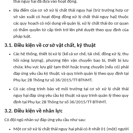
thải nguy hại đã đưa vào hoạt động.
Địa điểm của cơ sở xử lý chất thải nguy hại (trừ trường hợp cơ
sở sản xuất có hoạt động đồng xử lý chất thải nguy hại) thuộc
các quy hoạch có nội dung về quản lý, xử lý chất thải do cơ quan
có thẩm quyền từ cấp tỉnh trở lên phê duyệt theo quy định của
pháp luật.
3.1. Điều kiện về cơ sở vật chất, kỹ thuật
Các hệ thống, thiết bị xử lý (kể cả sơ chế, tái chế, đồng xử lý, thu
hồi năng lượng), phương tiện vận chuyển bao bì, thiết bị lưu
chứa; khu vực lưu giữ tạm thời hoặc trung chuyển (nếu có) phải
đáp ứng yêu cầu kỹ thuật; và quy trình quản lý theo quy định tại
Phụ lục 2B Thông tư số 36/2015/TT-BTNMT.
Có các công trình bảo vệ môi trường tại cơ sở xử lý chất thải
nguy hại đáp ứng yêu cầu kỹ thuật và quy trình quản lý theo quy
định tại Phụ lục 2B Thông tư số 36/2015/TT-BTNMT.
3.2. Điều kiện về nhân lực
Có đội ngũ nhân sự đáp ứng yêu cầu như sau:
Một cơ sở xử lý chất thải nguy hại phải có ít nhất 01 (một) người