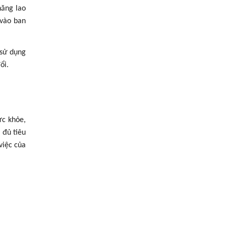
năng lao
vào ban
 sử dụng
ổi.
ức khỏe,
 đủ tiêu
việc của