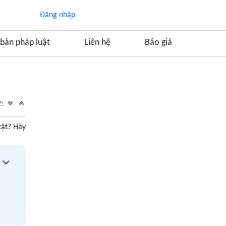
Đăng nhập
bản pháp luật
Liên hệ
Báo giá
Mục lục
1. Thời gian làm việc bình thường đối với
ữ:
người lao động là người khuyết tật
2. Thời gian làm việc của người tàn tật suy
tật? Hãy
giảm khả năng lao động
3. Chính sách nhận người khuyết tật vào làm
việc