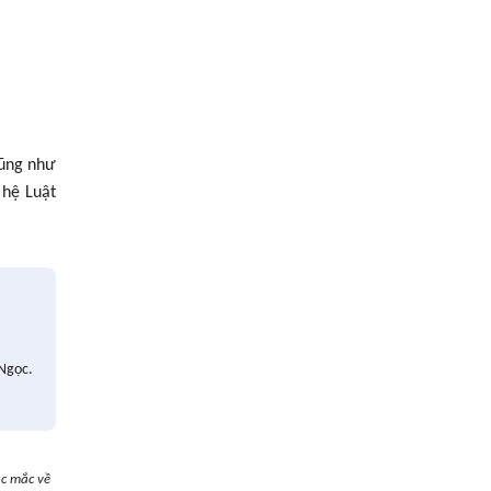
cũng như
 hệ Luật
 Ngọc.
ắc mắc về