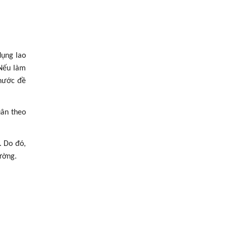
dụng lao
 Nếu làm
 nước đề
uân theo
. Do đó,
ường.