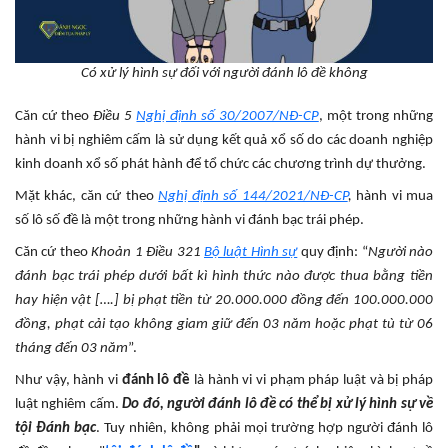
Có xử lý hình sự đối với người đánh lô đề không
Căn cứ theo
Điều 5
Nghị định số 30/2007/NĐ-CP
, một trong những
hành vi bị nghiêm cấm là sử dụng kết quả xổ số do các doanh nghiệp
kinh doanh xổ số phát hành để tổ chức các chương trình dự thưởng.
Mặt khác, căn cứ theo
Nghị định số 144/2021/NĐ-CP
,
hành vi mua
số lô số đề là một trong những hành vi đánh bạc trái phép.
Căn cứ theo
Khoản 1 Điều 321
Bộ luật Hình sự
quy định: “
Người nào
đánh bạc trái phép dưới bất kì hình thức nào được thua bằng tiền
hay hiện vật [….] bị phạt tiền từ 20.000.000 đồng đến 100.000.000
đồng, phạt cải tạo không giam giữ đến 03 năm hoặc phạt tù từ 06
tháng đến 03 năm
”.
Như vậy, hành vi
đánh lô đề
là hành vi vi phạm pháp luật và bị pháp
luật nghiêm cấm.
Do đó, người đánh lô đề có thể bị xử lý hình sự về
tội Đánh bạc
. Tuy nhiên, không phải mọi trường hợp người đánh lô