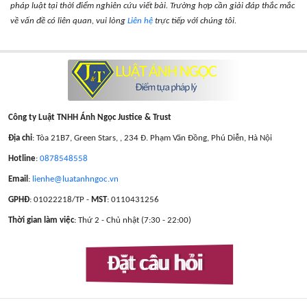
pháp luật tại thời điểm nghiên cứu viết bài. Trường hợp cần giải đáp thắc mắc
về vấn đề có liên quan, vui lòng
Liên hệ
trực tiếp với chúng tôi.
Công ty Luật TNHH Ánh Ngọc Justice & Trust
Địa chỉ
: Tòa 21B7, Green Stars, , 234 Đ. Phạm Văn Đồng, Phú Diễn, Hà Nội
Hotline
:
0878548558
Email
:
lienhe@luatanhngoc.vn
GPHĐ
: 01022218/TP -
MST
: 0110431256
Thời gian làm việc
: Thứ 2 - Chủ nhật (7:30 - 22:00)
Đặt câu hỏi