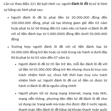
Căn cứ theo
Điều 321 Bộ luật Hình sự
, người
đánh lô đề
bị xử lý hình
sự bằng các hình phạt sau:
Người đánh lô đề bị phạt tiền từ 20.000.000 đồng đến
100.000.000 đồng, phạt cải tạo không giam giữ đến 03 năm
hoặc phạt tù từ 06 tháng đến 03 năm nếu có hành vi đánh lô đề
với số tiền đánh bạc từ 5.000.0000 đồng đến dưới 50.000.000
đồng
Trường hợp người đánh lô đề với số tiền đánh bạc từ
50.000.000 đồng trở lên hoặc có một trong các hành vi dưới đây
thì bị phạt tù từ 03 năm đến 07 năm tù:
Người đánh lô đề từ 05 lần trở lên, mỗi lần đánh lô đề với
số tiền từ 05.000.000 đồng trở lên nhưng chưa bị truy cứu
trách nhiệm hình sự, chưa hết thời hạn truy cứu trách
nhiệm hình sự. Người đánh lô đề coi số tiền có được từ
hành vi đánh lô đề là nguồn sống chính
Người phạm tội sử dụng mạng internet, mạng máy tính,
mạng viễn thông, phương tiện điện tử để đánh lô đề như
sử dụng các trang web mà máy chủ được đặt ở nước ngoài,
thanh toán tiền đánh lô đề bằng tài khoản thanh toán quốc