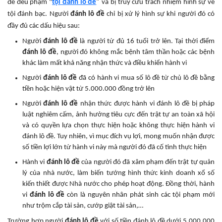
đề đều phạm "
tội đánh lô đề
"
và bị truy cứu trách nhiệm hình sự về
tội đánh bạc. Người
đánh lô đề
chỉ bị xử lý hình sự khi người đó có
đầy đủ các dấu hiệu sau:
Người
đánh lô đề
là người từ đủ 16 tuổi trở lên. Tại thời điểm
đánh lô đề
, người đó không mắc bệnh tâm thần hoặc các bệnh
khác làm mất khả năng nhận thức và điều khiển hành vi
Người
đánh lô đề
đã có hành vi mua số lô đề từ chủ lô đề bằng
tiền hoặc hiện vật từ 5.000.000 đồng trở lên
Người
đánh lô đề
nhận thức được hành vi đánh lô đề bị pháp
luật nghiêm cấm, ảnh hưởng tiêu cực đến trật tự an toàn xã hội
và có quyền lựa chọn thực hiện hoặc không thực hiện hành vi
đánh lô đề. Tuy nhiên, vì mục đích vụ lợi, mong muốn nhận được
số tiền lợi lớn từ hành vi này mà người đó đã cố tình thực hiện
Hành vi
đánh lô đề
của người đó đã xâm phạm đến trật tự quản
lý của nhà nước, làm biến tướng hình thức kinh doanh xổ số
kiến thiết được Nhà nước cho phép hoạt động. Đồng thời, hành
vi
đánh lô đề
còn là nguyên nhân phát sinh các tội phạm mới
như trộm cắp tài sản, cướp giật tài sản,…
Trường hợp người
đánh lô đề
với số tiền đánh lô đề dưới 5.000.000