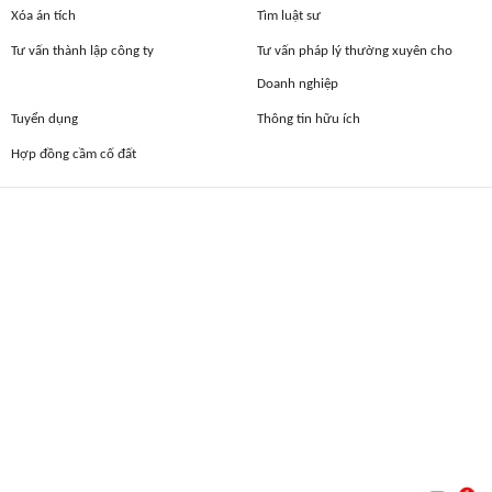
Xóa án tích
Tìm luật sư
Tư vấn thành lập công ty
Tư vấn pháp lý thường xuyên cho
Doanh nghiệp
Tuyển dụng
Thông tin hữu ích
Hợp đồng cầm cố đất