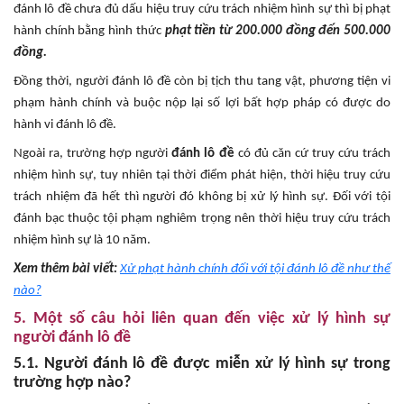
đánh lô đề chưa đủ dấu hiệu truy cứu trách nhiệm hình sự thì bị phạt
hành chính bằng hình thức
phạt tiền từ 200.000 đồng đến 500.000
đồng.
Đồng thời, người đánh lô đề còn bị tịch thu tang vật, phương tiện vi
phạm hành chính và buộc nộp lại số lợi bất hợp pháp có được do
hành vi đánh lô đề.
Ngoài ra, trường hợp người
đánh lô đề
có đủ căn cứ truy cứu trách
nhiệm hình sự, tuy nhiên tại thời điểm phát hiện, thời hiệu truy cứu
trách nhiệm đã hết thì người đó không bị xử lý hình sự. Đối với tội
đánh bạc thuộc tội phạm nghiêm trọng nên thời hiệu truy cứu trách
nhiệm hình sự là 10 năm.
Xem thêm bài viết:
Xử phạt hành chính đối với tội đánh lô đề như thế
nào?
5. Một số câu hỏi liên quan đến việc xử lý hình sự
người đánh lô đề
5.1. Người đánh lô đề được miễn xử lý hình sự trong
trường hợp nào?