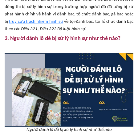
đồng thì bị xử lý hình sự trong trường hợp người đó đã từng bị xử
phạt hành chính về hành vi đánh bạc, tổ chức đánh bạc, gá bạc hoặc
bị
truy cứu trách nhiệm hình sự
về tội Đánh bạc, tội Tổ chức đánh bạc
theo các
Điều 321, Điều 322 Bộ luật hình sự.
3. Người đánh lô đề bị xử lý hình sự như thế nào?
Người đánh lô đề bị xử lý hình sự như thế nào