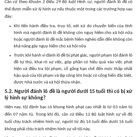
Căn cứ theo
Khoản 2 Điều 29 Bộ luật Hình sự,
người đánh lô đề có
thể được miễn xử lý hình sự nếu thuộc một trong các trường hợp sau
đây:
Khi tiến hành điều tra, truy tố, xét xử do chuyển biến của tình
hình mà người đánh lô đề không còn nguy hiểm cho xã hội nữa
hoặc người đánh lô đề mắc bệnh hiểm nghèo dẫn đến không còn
khả năng gây nguy hiểm cho xã hội nữa
Trước khi hành vi đánh lô đề bị phát giác, người phạm tội đánh lô
đề tự thú, khai rõ sự việc, góp phần có hiệu quả vào việc phát
hiện và điều tra tội phạm, cố gắng hạn chế đến mức thấp nhất
hậu quả của tội phạm và lập công lớn hoặc có cống hiến đặc biệt,
được Nhà nước và xã hội thừa nhận.
5.2. Người đánh lô đề là người dưới 15 tuổi thì có bị xử
lý hình sự không?
Hiện nay, tội đánh bạc có khung hình phạt cao nhất là từ 03 năm tù
đến 07 năm tù. Trong khi đó, căn cứ Điều 12 Bộ luật hình sự về độ
tuổi chịu trách nhiệm hình sự, người từ đủ 14 tuổi đến dưới 16 tuổi
không phải chịu trách nhiệm hình sự về tội này.