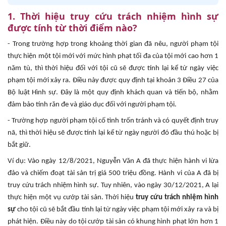
1. Thời hiệu truy cứu trách nhiệm hình sự
được tính từ thời điểm nào?
- Trong trường hợp trong khoảng thời gian đã nêu, người phạm tội
thực hiện một tội mới với mức hình phạt tối đa của tội mới cao hơn 1
năm tù, thì thời hiệu đối với tội cũ sẽ được tính lại kể từ ngày việc
phạm tội mới xảy ra. Điều này được quy định tại khoản 3 Điều 27 của
Bộ luật Hình sự. Đây là một quy định khách quan và tiến bộ, nhằm
đảm bảo tính răn đe và giáo dục đối với người phạm tội.
- Trường hợp người phạm tội cố tình trốn tránh và có quyết định truy
nã, thì thời hiệu sẽ được tính lại kể từ ngày người đó đầu thú hoặc bị
bắt giữ.
Ví dụ: Vào ngày 12/8/2021, Nguyễn Văn A đã thực hiện hành vi lừa
đảo và chiếm đoạt tài sản trị giá 500 triệu đồng. Hành vi của A đã bị
truy cứu trách nhiệm hình sự. Tuy nhiên, vào ngày 30/12/2021, A lại
thực hiện một vụ cướp tài sản. Thời hiệu
truy cứu trách nhiệm hình
sự
cho tội cũ sẽ bắt đầu tính lại từ ngày việc phạm tội mới xảy ra và bị
phát hiện. Điều này do tội cướp tài sản có khung hình phạt lớn hơn 1