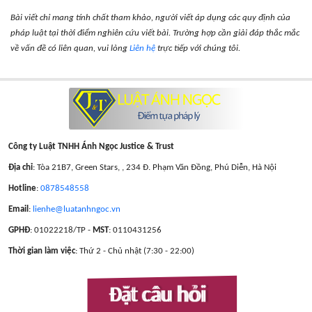
Bài viết chỉ mang tính chất tham khảo, người viết áp dụng các quy định của
pháp luật tại thời điểm nghiên cứu viết bài. Trường hợp cần giải đáp thắc mắc
về vấn đề có liên quan, vui lòng
Liên hệ
trực tiếp với chúng tôi.
Công ty Luật TNHH Ánh Ngọc Justice & Trust
Địa chỉ
: Tòa 21B7, Green Stars, , 234 Đ. Phạm Văn Đồng, Phú Diễn, Hà Nội
Hotline
:
0878548558
Email
:
lienhe@luatanhngoc.vn
GPHĐ
: 01022218/TP -
MST
: 0110431256
Thời gian làm việc
: Thứ 2 - Chủ nhật (7:30 - 22:00)
Đặt câu hỏi