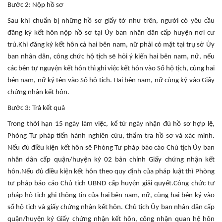
Bước 2: Nộp hồ sơ
Sau khi chuẩn bị những hồ sơ giấy tờ như trên, người có yêu cầu
đăng ký kết hôn nộp hồ sơ tại Ủy ban nhân dân cấp huyện nơi cư
trú.Khi đăng ký kết hôn cả hai bên nam, nữ phải có mặt tại trụ sở Ủy
ban nhân dân, công chức hộ tịch sẽ hỏi ý kiến hai bên nam, nữ, nếu
các bên tự nguyện kết hôn thì ghi việc kết hôn vào Sổ hộ tịch, cùng hai
bên nam, nữ ký tên vào Sổ hộ tịch. Hai bên nam, nữ cùng ký vào Giấy
chứng nhận kết hôn.
Bước 3: Trả kết quả
Trong thời hạn 15 ngày làm việc, kể từ ngày nhận đủ hồ sơ hợp lệ,
Phòng Tư pháp tiến hành nghiên cứu, thẩm tra hồ sơ và xác minh.
Nếu đủ điều kiện kết hôn sẽ Phòng Tư pháp báo cáo Chủ tịch Ủy ban
nhân dân cấp quận/huyện ký 02 bản chính Giấy chứng nhận kết
hôn.Nếu đủ điều kiện kết hôn theo quy định của pháp luật thì Phòng
tư pháp báo cáo Chủ tịch UBND cấp huyện giải quyết.Công chức tư
pháp hộ tịch ghi thông tin của hai bên nam, nữ, cùng hai bên ký vào
sổ hộ tịch và giấy chứng nhận kết hôn. Chủ tịch Ủy ban nhân dân cấp
quận/huyện ký Giấy chứng nhận kết hôn, công nhận quan hệ hôn