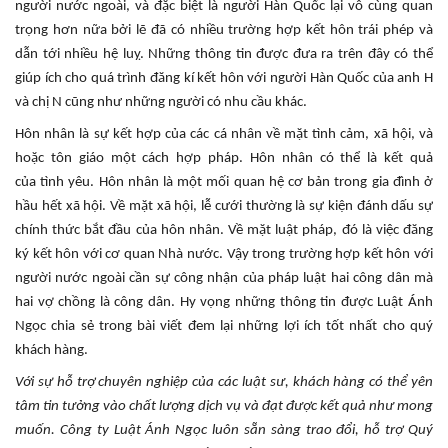
người nước ngoài, và đặc biệt là người Hàn Quốc lại vô cùng quan
trọng hơn nữa bởi lẽ đã có nhiều trường hợp kết hôn trái phép và
dẫn tới nhiều hệ luỵ. Những thông tin được đưa ra trên đây có thể
giúp ích cho quá trình đăng kí kết hôn với người Hàn Quốc của anh H
và chị N cũng như những người có nhu cầu khác.
Hôn nhân là sự kết hợp của các cá nhân về mặt tình cảm, xã hội, và
hoặc tôn giáo một cách hợp pháp. Hôn nhân có thể là kết quả
của tình yêu. Hôn nhân là một mối quan hệ cơ bản trong gia đình ở
hầu hết xã hội. Về mặt xã hội, lễ cưới thường là sự kiện đánh dấu sự
chính thức bắt đầu của hôn nhân. Về mặt luật pháp, đó là việc đăng
ký kết hôn với cơ quan Nhà nước. Vậy trong trường hợp kết hôn với
người nước ngoài cần sự công nhận của pháp luật hai công dân mà
hai vợ chồng là công dân. Hy vọng những thông tin được Luật Ánh
Ngọc chia sẻ trong bài viết đem lại những lợi ích tốt nhất cho quý
khách hàng.
Với sự hỗ trợ chuyên nghiệp của các luật sư, khách hàng có thể yên
tâm tin tưởng vào chất lượng dịch vụ và đạt được kết quả như mong
muốn.
Công ty Luật Ánh Ngọc luôn sẵn sàng trao đổi, hỗ trợ Quý