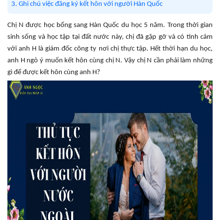
3. Ghi chú việc đăng ký kết hôn với người Hàn Quốc
Chị N được học bổng sang Hàn Quốc du học 5 năm. Trong thời gian
sinh sống và học tập tại đất nước này, chị đã gặp gỡ và có tình cảm
với anh H là giám đốc công ty nơi chị thực tập. Hết thời hạn du học,
anh H ngỏ ý muốn kết hôn cùng chị N. Vậy chị N cần phải làm những
gì để được kết hôn cùng anh H?