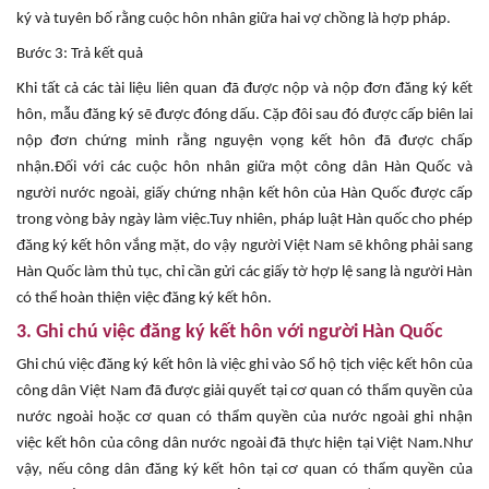
ký và tuyên bố rằng cuộc hôn nhân giữa hai vợ chồng là hợp pháp.
Bước 3: Trả kết quả
Khi tất cả các tài liệu liên quan đã được nộp và nộp đơn đăng ký kết
hôn, mẫu đăng ký sẽ được đóng dấu. Cặp đôi sau đó được cấp biên lai
nộp đơn chứng minh rằng nguyện vọng kết hôn đã được chấp
nhận.Đối với các cuộc hôn nhân giữa một công dân Hàn Quốc và
người nước ngoài, giấy chứng nhận kết hôn của Hàn Quốc được cấp
trong vòng bảy ngày làm việc.Tuy nhiên, pháp luật Hàn quốc cho phép
đăng ký kết hôn vắng mặt, do vậy người Việt Nam sẽ không phải sang
Hàn Quốc làm thủ tục, chỉ cần gửi các giấy tờ hợp lệ sang là người Hàn
có thể hoàn thiện việc đăng ký kết hôn.
3. Ghi chú việc đăng ký kết hôn với người Hàn Quốc
Ghi chú việc đăng ký kết hôn là việc ghi vào Sổ hộ tịch việc kết hôn của
công dân Việt Nam đã được giải quyết tại cơ quan có thẩm quyền của
nước ngoài hoặc cơ quan có thẩm quyền của nước ngoài ghi nhận
việc kết hôn của công dân nước ngoài đã thực hiện tại Việt Nam.Như
vậy, nếu công dân đăng ký kết hôn tại cơ quan có thẩm quyền của