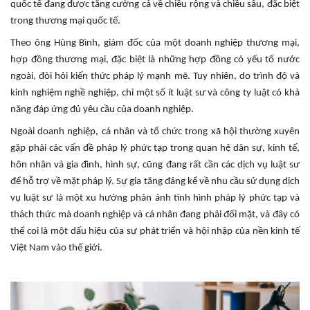
quốc tế đang được tăng cường cả về chiều rộng và chiều sâu, đặc biệt
trong thương mại quốc tế.
Theo ông Hùng Bình, giám đốc của một doanh nghiệp thương mại,
hợp đồng thương mại, đặc biệt là những hợp đồng có yếu tố nước
ngoài, đòi hỏi kiến thức pháp lý mạnh mẽ. Tuy nhiên, do trình độ và
kinh nghiệm nghề nghiệp, chỉ một số ít luật sư và công ty luật có khả
năng đáp ứng đủ yêu cầu của doanh nghiệp.
Ngoài doanh nghiệp, cá nhân và tổ chức trong xã hội thường xuyên
gặp phải các vấn đề pháp lý phức tạp trong quan hệ dân sự, kinh tế,
hôn nhân và gia đình, hình sự, cũng đang rất cần các dịch vụ luật sư
để hỗ trợ về mặt pháp lý. Sự gia tăng đáng kể về nhu cầu sử dụng dịch
vụ luật sư là một xu hướng phản ánh tình hình pháp lý phức tạp và
thách thức mà doanh nghiệp và cá nhân đang phải đối mặt, và đây có
thể coi là một dấu hiệu của sự phát triển và hội nhập của nền kinh tế
Việt Nam vào thế giới.