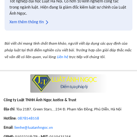
Tốt nghiệp đại học Luật Hà Nội. Có hơn 10 kinh nghiệm công tác
trong ngành luật. Hiện đang là giám đốc kiêm luật sư chính của Luật
Ánh Ngọc.
Xem thêm thông tin
Bài viết chỉ mang tính chất tham khảo, người viết áp dụng các quy định của
pháp luật tại thời điểm nghiên cứu viết bài. Trường hợp cần giải đáp thắc mắc
về vấn đề có liên quan, vui lòng
Liên hệ
trực tiếp với chúng tôi.
Công ty Luật TNHH Ánh Ngọc Justice & Trust
Địa chỉ
: Tòa 21B7, Green Stars, , 234 Đ. Phạm Văn Đồng, Phú Diễn, Hà Nội
Hotline
:
0878548558
Email
:
lienhe@luatanhngoc.vn
GPHĐ
: 01022218/TP -
MST
: 0110431256