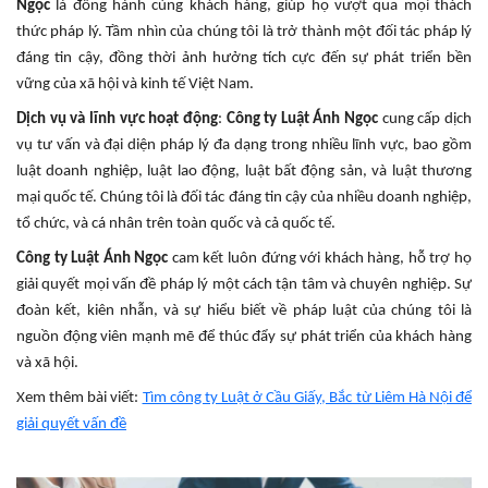
Ngọc
là đồng hành cùng khách hàng, giúp họ vượt qua mọi thách
thức pháp lý. Tầm nhìn của chúng tôi là trở thành một đối tác pháp lý
đáng tin cậy, đồng thời ảnh hưởng tích cực đến sự phát triển bền
vững của xã hội và kinh tế Việt Nam.
Dịch vụ và lĩnh vực hoạt động
:
Công ty Luật Ánh Ngọc
cung cấp dịch
vụ tư vấn và đại diện pháp lý đa dạng trong nhiều lĩnh vực, bao gồm
luật doanh nghiệp, luật lao động, luật bất động sản, và luật thương
mại quốc tế. Chúng tôi là đối tác đáng tin cậy của nhiều doanh nghiệp,
tổ chức, và cá nhân trên toàn quốc và cả quốc tế.
Công ty Luật Ánh Ngọc
cam kết luôn đứng với khách hàng, hỗ trợ họ
giải quyết mọi vấn đề pháp lý một cách tận tâm và chuyên nghiệp. Sự
đoàn kết, kiên nhẫn, và sự hiểu biết về pháp luật của chúng tôi là
nguồn động viên mạnh mẽ để thúc đẩy sự phát triển của khách hàng
và xã hội.
Xem thêm bài viết:
Tìm công ty Luật ở Cầu Giấy, Bắc từ Liêm Hà Nội để
giải quyết vấn đề