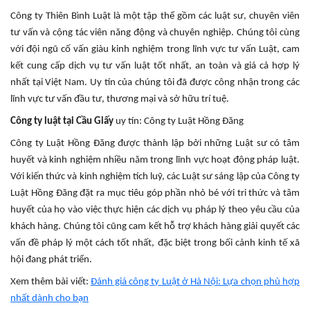
Công ty Thiên Bình Luật là một tập thể gồm các luật sư, chuyên viên
tư vấn và cộng tác viên năng động và chuyên nghiệp. Chúng tôi cùng
với đội ngũ cố vấn giàu kinh nghiệm trong lĩnh vực tư vấn Luật, cam
kết cung cấp dịch vụ tư vấn luật tốt nhất, an toàn và giá cả hợp lý
nhất tại Việt Nam. Uy tín của chúng tôi đã được công nhận trong các
lĩnh vực tư vấn đầu tư, thương mại và sở hữu trí tuệ.
Công ty luật tại Cầu Giấy
uy tín: Công ty Luật Hồng Đăng
Công ty Luật Hồng Đăng được thành lập bởi những Luật sư có tâm
huyết và kinh nghiệm nhiều năm trong lĩnh vực hoạt động pháp luật.
Với kiến thức và kinh nghiệm tích luỹ, các Luật sư sáng lập của Công ty
Luật Hồng Đăng đặt ra mục tiêu góp phần nhỏ bé với tri thức và tâm
huyết của họ vào việc thực hiện các dịch vụ pháp lý theo yêu cầu của
khách hàng. Chúng tôi cũng cam kết hỗ trợ khách hàng giải quyết các
vấn đề pháp lý một cách tốt nhất, đặc biệt trong bối cảnh kinh tế xã
hội đang phát triển.
Xem thêm bài viết:
Đánh giá công ty Luật ở Hà Nội: Lựa chọn phù hợp
nhất dành cho bạn