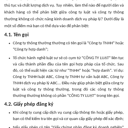
thủ tục và chất lượng dịch vụ. Tuy nhiên, làm thế nào để người dân và
khách hàng có thể phân biệt giữa công ty luật và công ty thông
thường không có chức năng kinh doanh dịch vụ pháp lý? Dưới đây là
một số điểm mà bạn có thể dựa vào để phân biệt:
4.1. Tên gọi
Công ty thông thường thường có tên gọi là "Công ty TNHH" hoặc
"Công ty hợp danh";
Tổ chức hành nghề luật sư sẽ có cụm từ "CÔNG TY LUẬT" liên tục
và cấu thành phần đầu của tên gọi hợp pháp của tổ chức. Sau
đó, có thể xuất hiện các từ như "TNHH" hoặc "hợp danh". Ví dụ:
Công ty TNHH luật ABC, Công ty TNHH tư vấn luật ABC, Công ty
TNHH dịch vụ pháp lý ABC... Điều này giúp phân biệt giữa công ty
luật và công ty thông thường, trong đó các công ty thông
thường thường không có phần "CÔNG TY LUẬT" trong tên gọi.
4.2. Giấy phép đăng ký
Khi công ty cung cấp dịch vụ cung cấp thông tin hoặc giấy phép,
bạn có thể kiểm tra tên gọi và cơ quan cấp giấy phép để xác định;
Nếu giấy phép có tên "Giấy chứng nhận đăng ký doanh nghiệp"