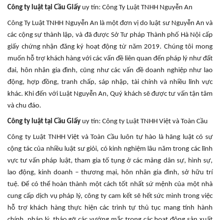
Công ty luật tại Cầu Giấy
uy tín: Công Ty Luật TNHH Nguyễn An
Công Ty Luật TNHH Nguyễn An là một đơn vị do luật sư Nguyễn An và
các cộng sự thành lập, và đã được Sở Tư pháp Thành phố Hà Nội cấp
giấy chứng nhận đăng ký hoạt động từ năm 2019. Chúng tôi mong
muốn hỗ trợ khách hàng với các vấn đề liên quan đến pháp lý như đất
đai, hôn nhân gia đình, cũng như các vấn đề doanh nghiệp như lao
động, hợp đồng, tranh chấp, sáp nhập, tài chính và nhiều lĩnh vực
khác. Khi đến với Luật Nguyễn An, Quý khách sẽ được tư vấn tận tâm
và chu đáo.
Công ty luật tại Cầu Giấy
uy tín: Công ty Luật TNHH Việt và Toàn Cầu
Công ty Luật TNHH Việt và Toàn Cầu luôn tự hào là hãng luật có sự
cộng tác của nhiều luật sư giỏi, có kinh nghiệm lâu năm trong các lĩnh
vực tư vấn pháp luật, tham gia tố tụng ở các mảng dân sự, hình sự,
lao động, kinh doanh – thương mại, hôn nhân gia đình, sở hữu trí
tuệ. Để có thể hoàn thành một cách tốt nhất sứ mệnh của một nhà
cung cấp dịch vụ pháp lý, công ty cam kết sẽ hết sức mình trong việc
hỗ trợ khách hàng thực hiện các trình tự thủ tục mang tính hành
chính, pháp lý, tháo gỡ các vướng mắc trong các hoạt động sản xuất