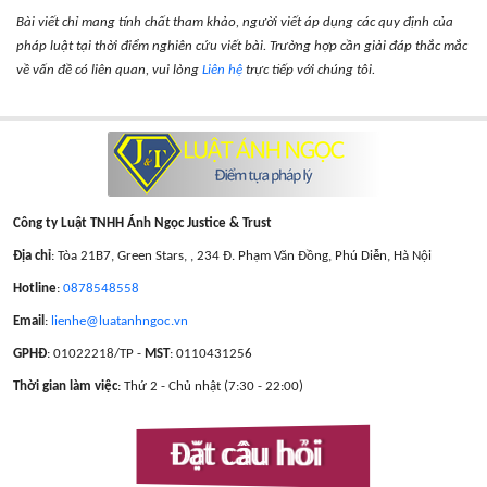
Bài viết chỉ mang tính chất tham khảo, người viết áp dụng các quy định của
pháp luật tại thời điểm nghiên cứu viết bài. Trường hợp cần giải đáp thắc mắc
về vấn đề có liên quan, vui lòng
Liên hệ
trực tiếp với chúng tôi.
Công ty Luật TNHH Ánh Ngọc Justice & Trust
Địa chỉ
: Tòa 21B7, Green Stars, , 234 Đ. Phạm Văn Đồng, Phú Diễn, Hà Nội
Hotline
:
0878548558
Email
:
lienhe@luatanhngoc.vn
GPHĐ
: 01022218/TP -
MST
: 0110431256
Thời gian làm việc
: Thứ 2 - Chủ nhật (7:30 - 22:00)
Đặt câu hỏi