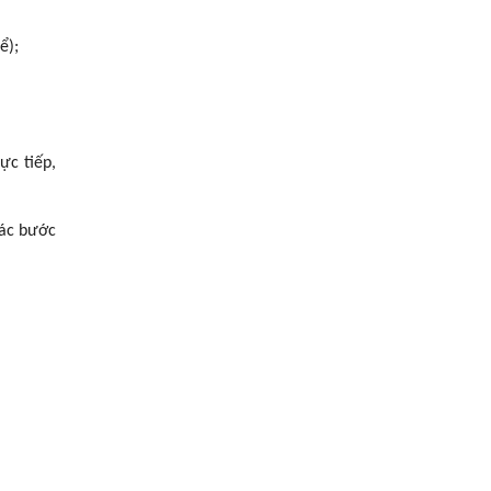
ể);
ực tiếp,
các bước