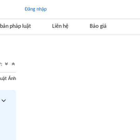
Đăng nhập
bản pháp luật
Liên hệ
Báo giá
Mục lục
1. Số quyết định thành lập doanh nghiệp là gì?
ữ:
2. Vai trò của số quyết định thành lập doanh
nghiệp
Luật Ánh
3. Quy trình cấp số quyết định thành lập
doanh nghiệp
4. Những thông tin liên quan đến số quyết
định thành lập doanh nghiệp
5. Câu hỏi thường gặp
5.1. Số quyết định thành lập doanh nghiệp
có phải là mã số thuế không?
5.2. Làm sao để tra cứu số quyết định thành