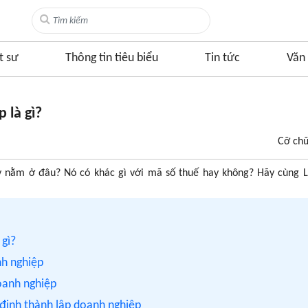
t sư
Thông tin tiêu biểu
Tin tức
Văn 
 là gì?
Cỡ ch
ày nằm ở đâu? Nó có khác gì với mã số thuế hay không? Hãy cùng 
 gì?
nh nghiệp
doanh nghiệp
 định thành lập doanh nghiệp