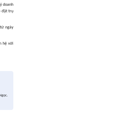
ký doanh
 đặt trụ
 từ ngày
n hệ với
 Ngọc.