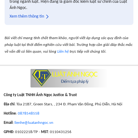
trong ngành luật. Hiện đang là giám đốc kiêm luật sư chính của Luật
Ánh Ngọc.
Xem thêm thông tin
Bài viết chỉ mang tính chất tham khảo, người viết áp dụng các quy định của
pháp luật tại thời điểm nghiên cứu viết bài. Trường hợp cần giải đáp thắc mắc
về vấn đề có liên quan, vui lòng
Liên hệ
trực tiếp với chúng tôi.
Công ty Luật TNHH Ánh Ngọc Justice & Trust
Địa chỉ
: Tòa 21B7, Green Stars, , 234 Đ. Phạm Văn Đồng, Phú Diễn, Hà Nội
Hotline
:
0878548558
Email
:
lienhe@luatanhngoc.vn
GPHĐ
: 01022218/TP -
MST
: 0110431256