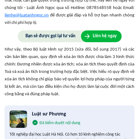
mắc hoặc cần giải quyết trong trường hợp cụ thể, hãy liên hệ ngay với
chúng tôi - Luật Ánh Ngọc
qua số Hotline: 0878548558 hoặc Email:
lienhe@luatanhngoc.vn
để được
giải đáp và hỗ trợ bạn nhanh chóng
với chi phí hợp lý.
Bạn sẽ được gọi lại tư vấn
Liên hệ ngay
Như vậy, theo Bộ luật Hình sự 2015 (sửa đổi, bổ sung 2017) và các
văn bản liên quan, quy định về xóa án tích được chia làm 3 hình thức
chính: Đương nhiên được xóa án tích; xóa án tích theo quyết định của
Toà và xoá án tích trong trường hợp đặc biệt. Việc hiểu rõ quy định về
xóa án tích không chỉ giúp bảo vệ quyền lợi hợp pháp của người từng
bị kết án, mà còn tạo điều kiện cho họ được làm lại cuộc đời một cách
công bằng và đúng pháp luật.
Luật sư Phương
Đã kiểm duyệt nội dung
Tốt nghiệp đại học Luật Hà Nội. Có hơn 10 kinh nghiệm công tác