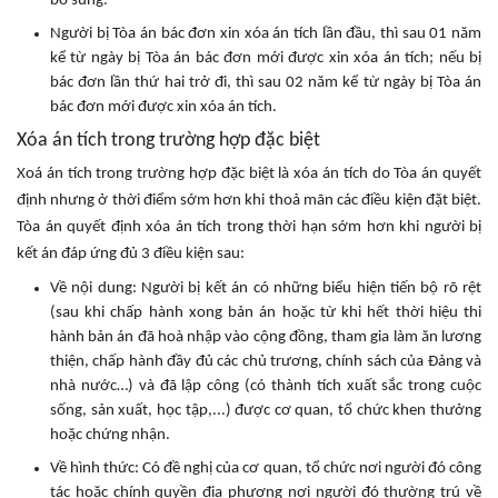
bổ sung.
Người bị Tòa án bác đơn xin xóa án tích lần đầu, thì sau 01 năm
kể từ ngày bị Tòa án bác đơn mới được xin xóa án tích; nếu bị
bác đơn lần thứ hai trở đi, thì sau 02 năm kể từ ngày bị Tòa án
bác đơn mới được xin xóa án tích.
Xóa án tích trong trường hợp đặc biệt
Xoá án tích trong trường hợp đặc biệt là xóa án tích do Tòa án quyết
định nhưng ở thời điểm sớm hơn khi thoả mãn các điều kiện đặt biệt.
Tòa án quyết định xóa án tích trong thời hạn sớm hơn khi người bị
kết án đáp ứng đủ 3 điều kiện sau:
Về nội dung: Người bị kết án có những biểu hiện tiến bộ rõ rệt
(sau khi chấp hành xong bản án hoặc từ khi hết thời hiệu thi
hành bản án đã hoà nhập vào cộng đồng, tham gia làm ăn lương
thiện, chấp hành đầy đủ các chủ trương, chính sách của Đảng và
nhà nước…) và đã lập công (có thành tích xuất sắc trong cuộc
sống, sản xuất, học tập,...) được cơ quan, tổ chức khen thưởng
hoặc chứng nhận.
Về hình thức: Có đề nghị của cơ quan, tổ chức nơi người đó công
tác hoặc chính quyền địa phương nơi người đó thường trú về