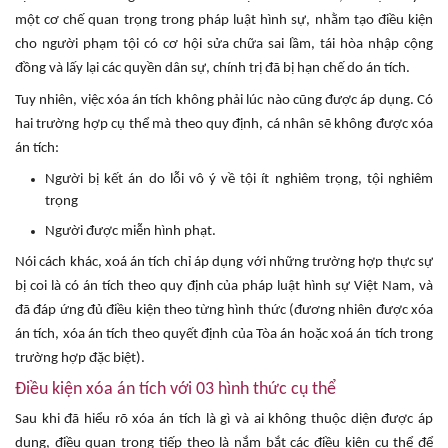
một cơ chế quan trọng trong pháp luật hình sự, nhằm tạo điều kiện
cho người phạm tội có cơ hội sửa chữa sai lầm, tái hòa nhập cộng
đồng và lấy lại các quyền dân sự, chính trị đã bị hạn chế do án tích.
Tuy nhiên, việc xóa án tích không phải lúc nào cũng được áp dụng. Có
hai trường hợp cụ thể mà theo quy định, cá nhân sẽ không được xóa
án tích:
Người bị kết án do lỗi vô ý về tội ít nghiêm trọng, tội nghiêm
trọng
Người được miễn hình phạt.
Nói cách khác, xoá án tích chỉ áp dụng với những trường hợp thực sự
bị coi là có án tích theo quy định của pháp luật hình sự Việt Nam, và
đã đáp ứng đủ điều kiện theo từng hình thức (đương nhiên được xóa
án tích, xóa án tích theo quyết định của Tòa án hoặc xoá án tích trong
trường hợp đặc biệt).
Điều kiện xóa án tích với 03 hình thức cụ thể
Sau khi đã hiểu rõ xóa án tích là gì và ai không thuộc diện được áp
dụng, điều quan trọng tiếp theo là nắm bắt các điều kiện cụ thể để