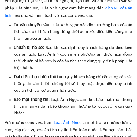
Với đội ngũ luật sư giàu kinh nghiệm, tận tâm và am hiểu sâu sắc về
pháp luật hình sự, Luật Ánh Ngọc cam kết mang đến
dịch vụ xóa án
tích
hiệu quả và minh bạch với các công việc sau:
Tư vấn chuyên sâu:
Luật Ánh Ngọc xác định trường hợp xóa án
tích của quý khách hàng đồng thời xem xét điều kiện cũng như
thời hạn xóa án tích.
Chuẩn bị hồ sơ:
Sau khi xác định quý khách hàng đủ điều kiện
xóa án tích, Luật Ánh Ngọc sẽ lên phương án thực hiện đồng
thời chuẩn bị hồ sơ xin xóa án tích theo đúng quy định pháp luật
hiện hành.
Đại diện thực hiện thủ tục:
Quý khách hàng chỉ cần cung cấp các
thông tin cần thiết, chúng tôi sẽ thay mặt thực hiện quy trình
xóa án tích với cơ quan nhà nước.
Bảo mật thông tin:
Luật Ánh Ngọc cam kết bảo mật mọi thông
tin cá nhân và đảm bảo không ảnh hưởng tới cuộc sống của quý
khách.
Với những công việc trên,
Luật Ánh Ngọc
là một trong những đơn vị
cung cấp dịch vụ xóa án tích uy tín trên toàn quốc. Nếu bạn còn thắc