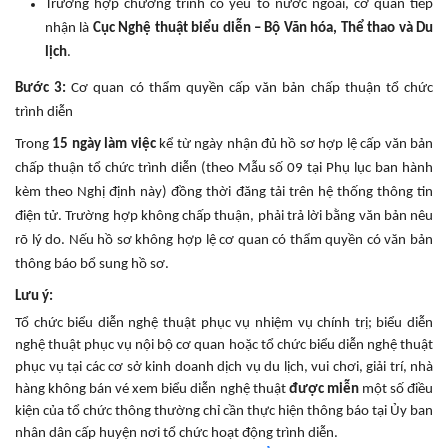
Trường hợp chương trình có yếu tố nước ngoài, cơ quan tiếp
nhận là
Cục Nghệ thuật biểu diễn – Bộ Văn hóa, Thể thao và Du
lịch
.
Bước 3:
Cơ quan có thẩm quyền cấp văn bản chấp thuận tổ chức
trình diễn
Trong
15 ngày làm việc
kể từ ngày nhận đủ hồ sơ hợp lệ cấp văn bản
chấp thuận tổ chức trình diễn (theo Mẫu số 09 tại Phụ lục ban hành
kèm theo Nghị định này) đồng thời đăng tải trên hệ thống thông tin
điện tử. Trường hợp không chấp thuận, phải trả lời bằng văn bản nêu
rõ lý do. Nếu hồ sơ không hợp lệ cơ quan có thẩm quyền có văn bản
thông báo bổ sung hồ sơ.
Lưu ý:
Tổ chức biểu diễn nghệ thuật phục vụ nhiệm vụ chính trị; biểu diễn
nghệ thuật phục vụ nội bộ cơ quan hoặc tổ chức biểu diễn nghệ thuật
phục vụ tại các cơ sở kinh doanh dịch vụ du lịch, vui chơi, giải trí, nhà
hàng không bán vé xem biểu diễn nghệ thuật
được miễn
một số điều
kiện của tổ chức thông thường chỉ cần thực hiện thông báo tại Ủy ban
nhân dân cấp huyện nơi tổ chức hoạt động trình diễn.