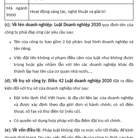
Mã ngành
Hoạt động sáng tác, nghệ thuật và giải trí
9000
(c); Về tên doanh nghiệp
:
Luật Doanh nghiệp 2020
quy định tên của
công ty phải đáp ứng các yêu cầu sau:
Tên của công ty bao gồm 2 bộ phận: loại hình doanh nghiệp và
tên riêng.
Việc đặt tên không vi phạm điều cấm của luật như không được
trùng hoặc gây nhầm lẫn với tên các doanh nghiệp khác đã
thành lập hay tên của cơ quan nhà nước….
(d); Về trụ sở công ty:
Điều 42 Luật doanh nghiệp 2020
đặt ra điều
kiện đối với trụ sở của doanh nghiệp như sau:
Đặt trên lãnh thổ Việt Nam, là địa chỉ liên lạc của doanh nghiệp
và được xác định theo địa giới đơn vị hành chính; có số điện
thoại, số fax và thư điện tử (nếu có).
Có quyền sử dụng hợp pháp với địa điểm đặt trụ sở chính.
(e); Về vốn điều lệ:
Pháp luật không đặt ra mức vốn tối thiểu để kinh
doanh thời trang. Do vậy, việc để vốn điều lệ của công ty thời cao hay