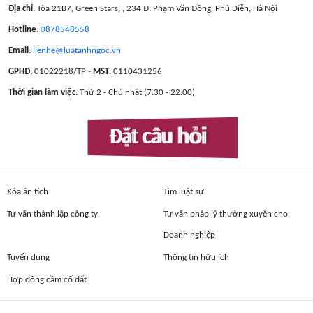
Địa chỉ
: Tòa 21B7, Green Stars, , 234 Đ. Phạm Văn Đồng, Phú Diễn, Hà Nội
Hotline
:
0878548558
Email
:
lienhe@luatanhngoc.vn
GPHĐ
: 01022218/TP -
MST
: 0110431256
Thời gian làm việc
: Thứ 2 - Chủ nhật (7:30 - 22:00)
Đặt câu hỏi
Xóa án tích
Tìm luật sư
Tư vấn thành lập công ty
Tư vấn pháp lý thường xuyên cho
Doanh nghiệp
Tuyển dụng
Thông tin hữu ích
Hợp đồng cầm cố đất