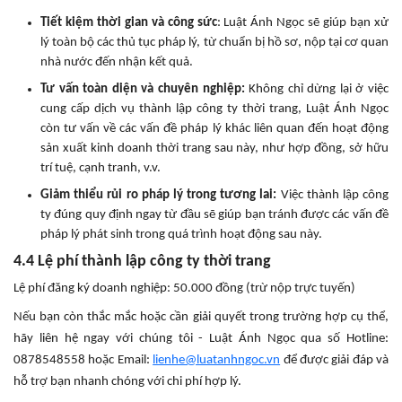
Tiết kiệm thời gian và công sức
: Luật Ánh Ngọc sẽ giúp bạn xử
lý toàn bộ các thủ tục pháp lý, từ chuẩn bị hồ sơ, nộp tại cơ quan
nhà nước đến nhận kết quả.
Tư vấn toàn diện và chuyên nghiệp:
Không chỉ dừng lại ở việc
cung cấp dịch vụ thành lập công ty thời trang, Luật Ánh Ngọc
còn tư vấn về các vấn đề pháp lý khác liên quan đến hoạt động
sản xuất kinh doanh thời trang sau này, như hợp đồng, sở hữu
trí tuệ, cạnh tranh, v.v.
Giảm thiểu rủi ro pháp lý trong tương lai:
Việc thành lập công
ty đúng quy định ngay từ đầu sẽ giúp bạn tránh được các vấn đề
pháp lý phát sinh trong quá trình hoạt động sau này.
4.4 Lệ phí thành lập công ty thời trang
Lệ phí đăng ký doanh nghiệp: 50.000 đồng (trừ nộp trực tuyến)
Nếu bạn còn thắc mắc hoặc cần giải quyết trong trường hợp cụ thể,
hãy liên hệ ngay với chúng tôi - Luật Ánh Ngọc qua số Hotline:
0878548558 hoặc Email:
lienhe@luatanhngoc.vn
để được giải đáp và
hỗ trợ bạn nhanh chóng với chi phí hợp lý.