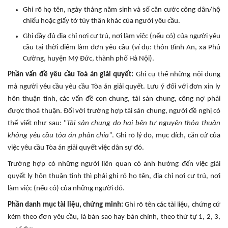
Ghi rõ họ tên, ngày tháng năm sinh và số căn cước công dân/hộ
chiếu hoặc giấy tờ tùy thân khác của người yêu cầu.
Ghi đầy đủ địa chỉ nơi cư trú, nơi làm việc (nếu có) của người yêu
cầu tại thời điểm làm đơn yêu cầu (ví dụ: thôn Bình An, xã Phú
Cường, huyện Mỹ Đức, thành phố Hà Nội).
Phần vấn đề yêu cầu Toà án giải quyết:
Ghi cụ thể những nội dung
mà người yêu cầu yêu cầu Tòa án giải quyết. Lưu ý đối với đơn xin ly
hôn thuận tình, các vấn đề con chung, tài sản chung, công nợ phải
được thoả thuận. Đối với trường hợp tài sản chung, người đề nghị có
thể viết như sau: "
Tài sản chung do hai bên tự nguyện thỏa thuận
không yêu cầu tòa án phân chia"
. Ghi rõ lý do, mục đích, căn cứ của
việc yêu cầu Tòa án giải quyết việc dân sự đó.
Trường hợp có những người liên quan có ảnh hưởng đến việc giải
quyết ly hôn thuận tình thì phải ghi rõ họ tên, địa chỉ nơi cư trú, nơi
làm việc (nếu có) của những người đó.
Phần danh mục tài liệu, chứng minh:
Ghi rõ tên các tài liệu, chứng cứ
kèm theo đơn yêu cầu, là bản sao hay bản chính, theo thứ tự 1, 2, 3,