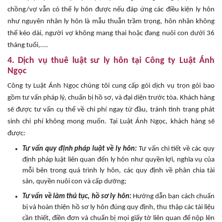
chồng/vợ vẫn có thể ly hôn được nếu đáp ứng các điều kiện ly hôn
như nguyên nhân ly hôn là mẫu thuẫn trầm trọng, hôn nhân không
thể kéo dài, người vợ không mang thai hoặc đang nuôi con dưới 36
tháng tuổi,....
4. Dịch vụ thuê luật sư ly hôn tại Công ty Luật Ánh
Ngọc
Công ty Luật Ánh Ngọc chúng tôi cung cấp gói dịch vụ trọn gói bao
gồm tư vấn pháp lý, chuẩn bị hồ sơ, và đại diện trước tòa. Khách hàng
sẽ được tư vấn cụ thể về chi phí ngay từ đầu, tránh tình trạng phát
sinh chi phí không mong muốn. Tại Luật Ánh Ngọc, khách hàng sẽ
được:
Tư vấn quy định pháp luật về ly hôn:
Tư vấn chi tiết về các quy
định pháp luật liên quan đến ly hôn như quyền lợi, nghĩa vụ của
mỗi bên trong quá trình ly hôn, các quy định về phân chia tài
sản, quyền nuôi con và cấp dưỡng;
Tư vấn về làm thủ tục, hồ sơ ly hôn:
Hướng dẫn bạn cách chuẩn
bị và hoàn thiện hồ sơ ly hôn đúng quy định, thu thập các tài liệu
cần thiết, điền đơn và chuẩn bị mọi giấy tờ liên quan để nộp lên