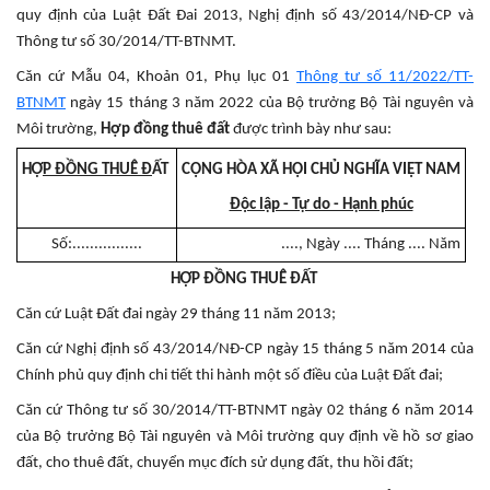
quy định của Luật Đất Đai 2013, Nghị định số 43/2014/NĐ-CP và
Thông tư số 30/2014/TT-BTNMT.
Căn cứ Mẫu 04, Khoản 01, Phụ lục 01
Thông tư số 11/2022/TT-
BTNMT
ngày 15 tháng 3 năm 2022 của Bộ trưởng Bộ Tài nguyên và
Môi trường,
Hợp đồng thuê đất
được trình bày như sau:
HỢ
P ĐỒNG THUÊ Đ
ẤT
CỘNG HÒA XÃ HỘI CHỦ NGHĨA VIỆT NAM
Độc lập - Tự do - Hạnh phúc
Số:................
...., Ngày .... Tháng .... Năm
HỢP ĐỒNG THUÊ ĐẤT
Căn cứ Luật Đất đai ngày 29 tháng 11 năm 2013;
Căn cứ Nghị định số 43/2014/NĐ-CP ngày 15 tháng 5 năm 2014 của
Chính phủ quy định chi tiết thi hành một số điều của Luật Đất đai;
Căn cứ Thông tư số 30/2014/TT-BTNMT ngày 02 tháng 6 năm 2014
của Bộ trưởng Bộ Tài nguyên và Môi trường quy định về hồ sơ giao
đất, cho thuê đất, chuyển mục đích sử dụng đất, thu hồi đất;