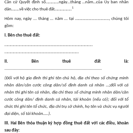
Căn cứ Quyết định số………….ngày…tháng …năm…của Ủy ban nhân
1
dân……..về việc cho thuê đất……………..
Hôm nay, ngày ... tháng ... năm ... tại ……………………………., chúng tôi
gồm:
I. Bên cho thuê đất:
……………………………………………………………………………..
…………………………………………………………………
II. Bên thuê đất là:
..................................................................................
(Đối với hộ gia đình thì ghi tên chủ hộ, địa chỉ theo số chứng minh
nhân dân/căn cước công dân/số định danh cá nhân …;đối với cá
nhân thì ghi tên cá nhân, địa chỉ theo số chứng minh nhân dân/căn
cước công dân/ định danh cá nhân, tài khoản (nếu có); đối với tổ
chức thì ghi tên tổ chức, địa chỉ trụ sở chính, họ tên và chức vụ người
đại diện, số tài khoản…..).
III. Hai Bên thỏa thuận ký hợp đồng thuê đất với các điều, khoản
sau đây: