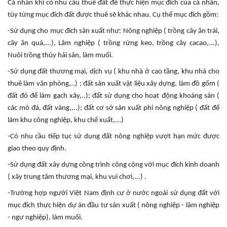
Cá nhân khi có nhu cầu thuê đất để thực hiện mục đích của cá nhân,
tùy từng mục đích đất được thuê sẽ khác nhau. Cụ thể mục đích gồm:
-Sử dụng cho mục đích sản xuất như: Nông nghiệp ( trồng cây ăn trái,
cây ăn quả,...), Lâm nghiệp ( trồng rừng keo, trồng cây cacao,...),
Nuôi trồng thủy hải sản, làm muối.
-Sử dụng đất thương mại, dịch vụ ( khu nhà ở cao tầng, khu nhà cho
thuê làm văn phòng,..) ; đất sản xuất vật liệu xây dựng, làm đồ gốm (
đất đỏ để làm gạch xây,..); đất sử dụng cho hoạt động khoáng sản (
các mỏ đá, đất vàng,...); đất cơ sở sản xuất phi nông nghiệp ( đất để
làm khu công nghiệp, khu chế xuất,...)
-Có nhu cầu tiếp tục sử dụng đất nông nghiệp vượt hạn mức được
giao theo quy định.
-Sử dụng đất xây dựng công trình công cộng với mục đích kinh doanh
( xây trung tâm thương mại, khu vui chơi,...) .
-Trường hợp người Việt Nam định cư ở nước ngoài sử dụng đất với
mục đích thực hiện dự án đầu tư sản xuất ( nông nghiệp - lâm nghiệp
- ngư nghiệp), làm muối.