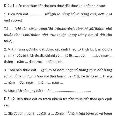
Điều 1.
Bên cho thuê đất cho Bên thuê đất thuê khu đất như sau:
2
1. Diện tích đất .............. m
(ghi rõ bằng số và bằng chữ, đơn vị là
mét vuông)
Tại ...
(ghi tên xã/phường/thị trấn;huyện/quận/thị xã/thành phố
thuộc tỉnh; tỉnh/thành phố trực thuộc Trung ương nơi có đất cho
thuê).
2. Vị trí, ranh giới khu đất được xác định theo tờ trích lục bản đồ địa
chính (hoặc tờ trích đo địa chính) số ..., tỷ lệ …….. do ..........lập ngày …
tháng … năm ... đã được ... thẩm định.
3. Thời hạn thuê đất ...
(ghi rõ số năm hoặc số tháng thuê đất bằng
số và bằng chữ phù hợp với thời hạn thuê đất),
kể từ ngày ... tháng
... năm ... đến ngày ... tháng ... năm ...
4. Mục đích sử dụng đất thuê:.......................................
Điều 2.
Bên thuê đất có trách nhiệm trả tiền thuê đất theo quy định
sau:
2
1. Giá đất tính tiền thuê đất là ... đồng/m
/năm,
(ghi bằng số và bằng