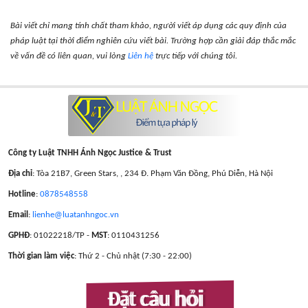
Bài viết chỉ mang tính chất tham khảo, người viết áp dụng các quy định của
pháp luật tại thời điểm nghiên cứu viết bài. Trường hợp cần giải đáp thắc mắc
về vấn đề có liên quan, vui lòng
Liên hệ
trực tiếp với chúng tôi.
Công ty Luật TNHH Ánh Ngọc Justice & Trust
Địa chỉ
: Tòa 21B7, Green Stars, , 234 Đ. Phạm Văn Đồng, Phú Diễn, Hà Nội
Hotline
:
0878548558
Email
:
lienhe@luatanhngoc.vn
GPHĐ
: 01022218/TP -
MST
: 0110431256
Thời gian làm việc
: Thứ 2 - Chủ nhật (7:30 - 22:00)
Đặt câu hỏi