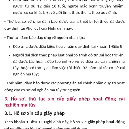
Đảm bảo bố trí các khu riêng đối với các đối tượng đặc biệt:
người từ đủ 12 đến 18 tuổi, người mắc bệnh truyền nhiễm,
người có sự khác biệt về giới tính, thực thể,... theo quy định.
- Thứ ba, cơ sở phải đảm bảo được trang thiết bị tối thiểu đã được
quy định tại Phụ lục I của Nghị định này;
- Thứ tư, đảm bảo đáp ứng về nguồn nhân lực:
Đáp ứng được điều kiện, tiêu chuẩn quy định tại khoản 1 Điều 8;
Người đại diện theo pháp luật phải có trình độ từ Đại học trở lên,
đã được tập huấn, đào tạo nghiệp vụ về điều trị, cai nghiện ma
túy, hoặc có thời gian làm việc tối thiểu 02 năm tại các cơ sở cai
nghiện ma túy;
- Thứ năm, đảm bảo được các phương án tài chính nhằm duy trì hoạt
động của cơ sở cai nghiện ma túy tự nguyện.
3. Hồ sơ, thủ tục xin cấp giấy phép hoạt động cai
nghiện ma túy
3.1. Hồ sơ xin cấp giấy phép
Theo khoản 1 Điều 11 Nghị định này, hồ sơ xin
giấy phép hoạt động