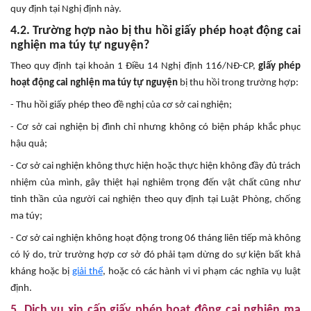
quy định tại Nghị định này.
4.2. Trường hợp nào bị thu hồi giấy phép hoạt động cai
nghiện ma túy tự nguyện?
Theo quy định tại khoản 1 Điều 14 Nghị định 116/NĐ-CP,
giấy phép
hoạt động cai nghiện ma túy tự nguyện
bị thu hồi trong trường hợp:
- Thu hồi giấy phép theo đề nghị của cơ sở cai nghiện;
- Cơ sở cai nghiện bị đình chỉ nhưng không có biện pháp khắc phục
hậu quả;
- Cơ sở cai nghiện không thực hiện hoặc thực hiện không đầy đủ trách
nhiệm của mình, gây thiệt hại nghiêm trọng đến vật chất cũng như
tinh thần của người cai nghiện theo quy định tại Luật Phòng, chống
ma túy;
- Cơ sở cai nghiện không hoạt động trong 06 tháng liên tiếp mà không
có lý do, trừ trường hợp cơ sở đó phải tạm dừng do sự kiện bất khả
kháng hoặc bị
giải thể
, hoặc có các hành vi vi phạm các nghĩa vụ luật
định.
5. Dịch vụ xin cấp giấy phép hoạt động cai nghiện ma