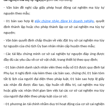
cai nghiện ma túy tự nguyện
gồm các nội dung:
- Văn bản đề nghị cấp giấy phép hoạt động cai nghiện ma túy tự
nguyện theo mẫu;
- 01 bản sao hợp lệ
giấy chứng nhận đăng ký doanh nghiệp
, quyết
định thành lập hoặc cho phép thành lập cơ sở cai nghiện ma túy tự
nguyện;
- Văn bản quyết định chấp thuận về việc đặt trụ sở cai nghiện ma túy
tự nguyện của chủ tịch Ủy ban nhân nhân cấp huyện theo mẫu;
- Các tài liệu chứng minh cơ sở cai nghiện tự nguyện đáp ứng được
đầy đủ các yêu cầu về cơ sở vật chất, trang thiết bị theo quy định;
- 01 bản chính danh sách nhân viên theo mẫu số 03 được quy định tại
Phụ lục II nghị định này kèm theo các bản sao, chứng chỉ, 01 bản tóm
tắt lý lịch của người đại diện theo pháp luật, 01 bản sao hợp lệ giấy
xác nhận đã được đào tạo, tập huấn về điều trị, cai nghiện ma túy
hoặc giấy xác nhận thời gian làm việc tại các cơ sở cai nghiện ma túy
của người đại diện theo pháp luật của cơ sở;
- 01 phương án tài chính nhằm duy trì hoạt động của cơ sở cai nghiện