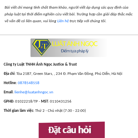
Bài viết chỉ mang tính chất tham khảo, người viết áp dụng các quy định của
pháp luật tại thời điểm nghiên cứu viết bài. Trường hợp cần giải đáp thắc mắc
về vấn đề có liên quan, vui lòng
Liên hệ
trực tiếp với chúng tôi.
Công ty Luật TNHH Ánh Ngọc Justice & Trust
Địa chỉ
: Tòa 21B7, Green Stars, , 234 Đ. Phạm Văn Đồng, Phú Diễn, Hà Nội
Hotline
:
0878548558
Email
:
lienhe@luatanhngoc.vn
GPHĐ
: 01022218/TP -
MST
: 0110431256
Thời gian làm việc
: Thứ 2 - Chủ nhật (7:30 - 22:00)
Đặt câu hỏi