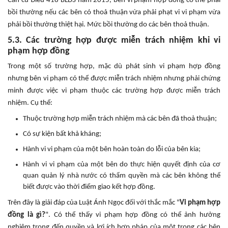
Căn cứ Điều 418 BLDS năm 2015, bên vi phạm hợp đồng có thể phải
bồi thường nếu các bên có thoả thuận vừa phải phạt vi vi phạm vừa
phải bồi thường thiệt hại. Mức bồi thường do các bên thoả thuận.
5.3. Các trường hợp được miễn trách nhiệm khi vi
phạm hợp đồng
Trong một số trường hợp, mặc dù phát sinh vi phạm hợp đồng
nhưng bên vi phạm có thể được miễn trách nhiệm nhưng phải chứng
minh được việc vi phạm thuộc các trường hợp được miễn trách
nhiệm. Cụ thể:
Thuộc trường hợp miễn trách nhiệm mà các bên đã thoả thuận;
Có sự kiện bất khả kháng;
Hành vi vi phạm của một bên hoàn toàn do lỗi của bên kia;
Hành vi vi phạm của một bên do thực hiện quyết định của cơ
quan quản lý nhà nước có thẩm quyền mà các bên không thể
biết được vào thời điểm giao kết hợp đồng.
Trên đây là giải đáp của Luật Ánh Ngọc đối với thắc mắc "
Vi phạm hợp
đồng là gì?
". Có thể thấy vi phạm hợp đồng có thể ảnh hưởng
nghiêm trọng đến quyền và lợi ích hợp pháp của một trong các bên